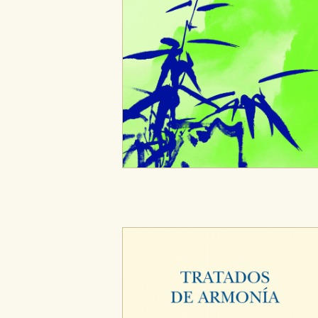
CONFIGURACIÓN DE CO
Cookies necesarias
Estas cookies son necesarias pa
hacerlo desde el navegador, p
Cookies de rendimiento y analí
Estas cookies se utilizan para
configuraciones de servicios p
tanto, es anónima.
Cookies de publicidad y redes 
Estas cookies son gestionadas p
otros sitios. No almacenan dir
dispositivo de internet.
GUARDAR CONFIGURA