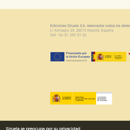
Ediciones Siruela S.A. reservados todos los dere
c/ Almagro 25. 28010 Madrid. España
Telf. +34 91 355 57 20
Siruela se preocupa por su privacidad