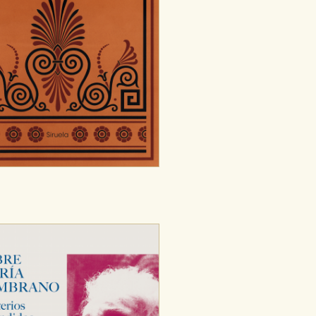
ODO
RECHAZAR TODO
desde nuestro sistema. Es posible
n de funcionar correctamente.
nto de nuestro sitio web. Almacenan
nformación es agregada y, por lo
dad relevante para sus intereses en
ación única de su navegador y