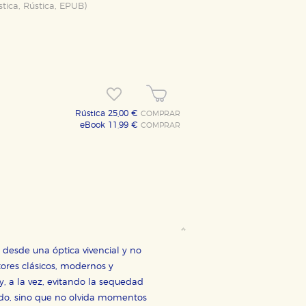
stica
,
Rústica
,
EPUB
)
Rústica 25,00 €
COMPRAR
eBook 11,99 €
COMPRAR
desde una óptica vivencial y no
tores clásicos, modernos y
, a la vez, evitando la sequedad
mado, sino que no olvida momentos