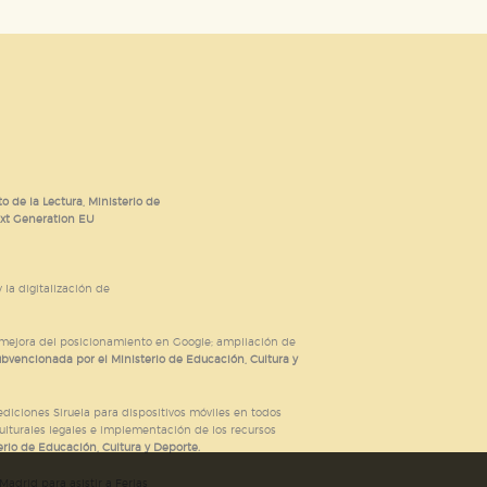
o de la Lectura, Ministerio de
ext Generation EU
 la digitalización de
; mejora del posicionamiento en Google; ampliación de
ubvencionada por el Ministerio de Educación, Cultura y
iciones Siruela para dispositivos móviles en todos
ulturales legales e implementación de los recursos
rio de Educación, Cultura y Deporte.
adrid para asistir a Ferias