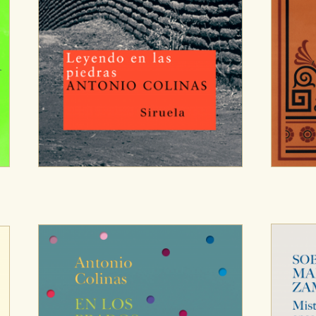
OKIES
HABILITAR T
ra que nuestro sitio web funcione y no es posible deshabilitarlas 
ero en ese caso es posible que algunas áreas de nuestra web deje
ticas
 mejorar su experiencia de navegación y optimizar el funcionamie
ara que no tenga que reconfigurarlos cada vez que nos visita. La i
sociales
or nuestros socios publicitarios y se utilizan para mostrar publici
ectamente información personal sino que se basan en la identific
CIÓN