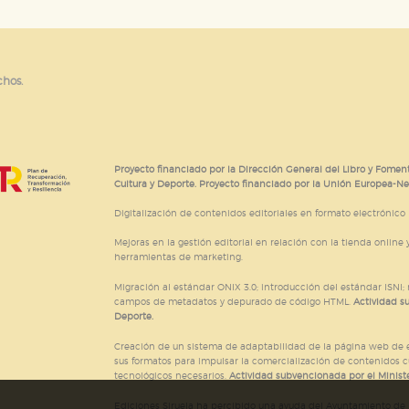
chos.
Proyecto financiado por la Dirección General del Libro y Foment
Cultura y Deporte. Proyecto financiado por la Unión Europea-N
Digitalización de contenidos editoriales en formato electrónico
Mejoras en la gestión editorial en relación con la tienda online y
herramientas de marketing.
Migración al estándar ONIX 3.0; introducción del estándar ISNI
campos de metadatos y depurado de código HTML.
Actividad s
Deporte.
Creación de un sistema de adaptabilidad de la página web de ed
sus formatos para impulsar la comercialización de contenidos c
tecnológicos necesarios.
Actividad subvencionada por el Ministe
Ediciones Siruela ha percibido una ayuda del Ayuntamiento de M