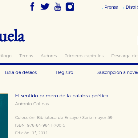
Prensa
Distr
uela
álogo
Temas
Autores
Primeros capítulos
Descarga de
Lista de deseos
Registro
Suscripción a nov
El sentido primero de la palabra poética
Antonio Colinas
Colección:
Biblioteca de Ensayo / Serie mayor 59
ISBN:
978-84-9841-700-5
Edición:
1ª, 2011