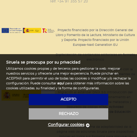
GUARDAR CONFIGURACIÓN
Telf. +34 91 355 57 20
Puede consultar nuestra
política de cookies
Proyecto financiado por la Dirección General del
Libro y Fomento de la Lectura, Ministerio de Cultura
y Deporte. Proyecto financiado por la Unión
Europea-Next Generation EU
Digitalización de contenidos editoriales en formato
electrónico
Siruela se preocupa por su privacidad
Utilizamos cookies propias y de terceros para gestionar la web, mejorar
Mejoras en la gestión editorial en relación con la
nuestros servicios y ofrecerle una mejor experiencia. Puede pinchar en
tienda online y la digitalización de herramientas de
ACEPTAR para permitir el uso de todas las cookies o modificar y/o rechazar la
marketing.
configuración. Puede consultar
aquí
para obtener más información sobre las
cookies utilizadas, su finalidad y la forma de configurarlas.
Migración al estándar ONIX 3.0; introducción del
estándar ISNI; mejora del posicionamiento en
ACEPTO
Google; ampliación de campos de metadatos y
depurado de código HTML.
Actividad
subvencionada por el Ministerio de Educación,
RECHAZO
Cultura y Deporte.
Configurar cookies
Creación de un sistema de adaptabilidad de la
página web de ediciones Siruela para dispositivos
móviles en todos sus formatos para impulsar la