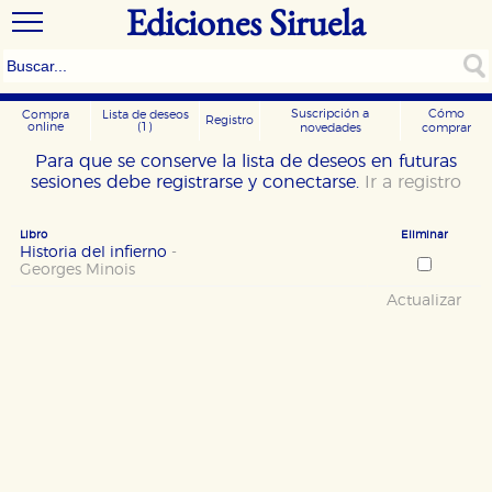
Ediciones Siruela
Suscripción a
Cómo
Compra
Lista de deseos
Registro
online
(1)
novedades
comprar
Para que se conserve la lista de deseos en futuras
sesiones debe registrarse y conectarse.
Ir a registro
Libro
Eliminar
Historia del infierno
-
Georges Minois
Actualizar
CONFIGURACIÓN DE COOKIES
HABILITAR TODO
RECHAZAR TODO