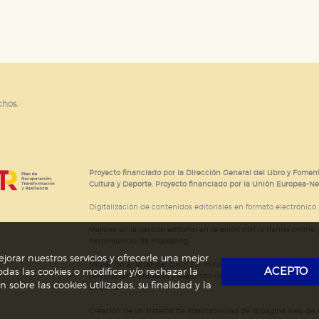
e cookies
chos.
Proyecto financiado por la Dirección General del Libro y Foment
Cultura y Deporte. Proyecto financiado por la Unión Europea-N
Digitalización de contenidos editoriales en formato electrónico
Mejoras en la gestión editorial en relación con la tienda online y
herramientas de marketing.
jorar nuestros servicios y ofrecerle una mejor
Migración al estándar ONIX 3.0; introducción del estándar ISNI
ACEPTO
das las cookies o modificar y/o rechazar la
campos de metadatos y depurado de código HTML.
Actividad s
obre las cookies utilizadas, su finalidad y la
Deporte.
Creación de un sistema de adaptabilidad de la página web de ed