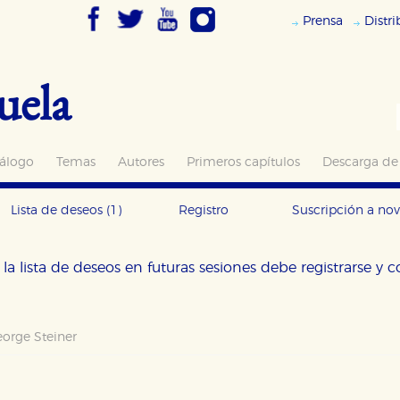
Prensa
Distr
uela
álogo
Temas
Autores
Primeros capítulos
Descarga de
Lista de deseos
(1)
Registro
Suscripción a no
la lista de deseos en futuras sesiones debe registrarse y 
orge Steiner
OKIES
HABILITAR T