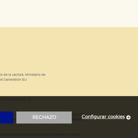
o de la Lectura, Ministerio de
ext Generation EU
 la digitalización de
; mejora del posicionamiento en Google; ampliación de
Configurar cookies
RECHAZO
ubvencionada por el Ministerio de Educación, Cultura y
iciones Siruela para dispositivos móviles en todos