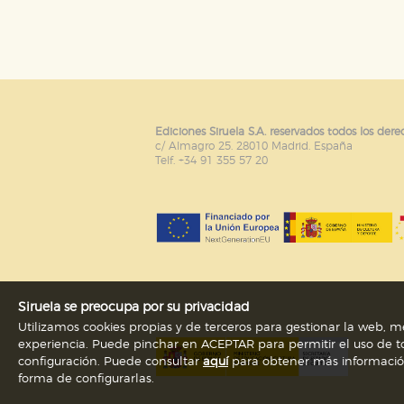
Puede consultar nuestra
política d
Ediciones Siruela S.A. reservados todos los dere
c/ Almagro 25. 28010 Madrid. España
Telf. +34 91 355 57 20
Siruela se preocupa por su privacidad
Utilizamos cookies propias y de terceros para gestionar la web, me
experiencia. Puede pinchar en ACEPTAR para permitir el uso de to
configuración. Puede consultar
aquí
para obtener más información s
forma de configurarlas.