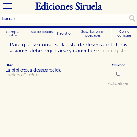
Ediciones Siruela
Suscripción a
Cómo
Compra
Lista de deseos
Registro
online
(1)
novedades
comprar
Para que se conserve la lista de deseos en futuras
sesiones debe registrarse y conectarse.
Ir a registro
Libro
Eliminar
La biblioteca desaparecida
-
Luciano Canfora
Actualizar
CONFIGURACIÓN DE COOKIES
HABILITAR TODO
RECHAZAR TODO