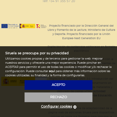
GUARDAR CONFIGURACIÓN
Telf. +34 91 355 57 20
Puede consultar nuestra
política de cookies
Proyecto financiado por la Dirección General del
Libro y Fomento de la Lectura, Ministerio de Cultura
y Deporte. Proyecto financiado por la Unión
Europea-Next Generation EU
Digitalización de contenidos editoriales en formato
electrónico
Siruela se preocupa por su privacidad
Utilizamos cookies propias y de terceros para gestionar la web, mejorar
Mejoras en la gestión editorial en relación con la
nuestros servicios y ofrecerle una mejor experiencia. Puede pinchar en
tienda online y la digitalización de herramientas de
ACEPTAR para permitir el uso de todas las cookies o modificar y/o rechazar la
marketing.
configuración. Puede consultar
aquí
para obtener más información sobre las
cookies utilizadas, su finalidad y la forma de configurarlas.
Migración al estándar ONIX 3.0; introducción del
estándar ISNI; mejora del posicionamiento en
ACEPTO
Google; ampliación de campos de metadatos y
depurado de código HTML.
Actividad
subvencionada por el Ministerio de Educación,
RECHAZO
Cultura y Deporte.
Configurar cookies
Creación de un sistema de adaptabilidad de la
página web de ediciones Siruela para dispositivos
móviles en todos sus formatos para impulsar la