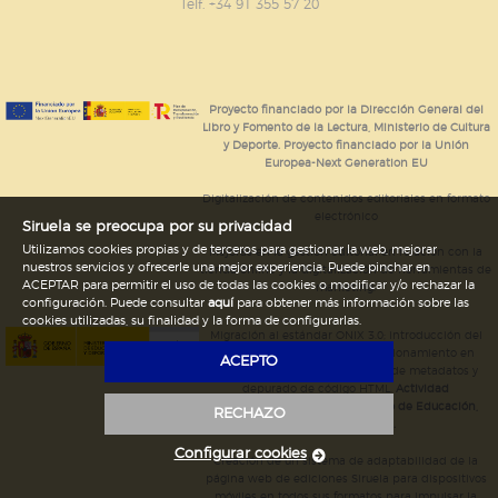
GUARDAR CONFIGURACIÓN
Telf. +34 91 355 57 20
Puede consultar nuestra
política de cookies
Proyecto financiado por la Dirección General del
Libro y Fomento de la Lectura, Ministerio de Cultura
y Deporte. Proyecto financiado por la Unión
Europea-Next Generation EU
Digitalización de contenidos editoriales en formato
electrónico
Siruela se preocupa por su privacidad
Utilizamos cookies propias y de terceros para gestionar la web, mejorar
Mejoras en la gestión editorial en relación con la
nuestros servicios y ofrecerle una mejor experiencia. Puede pinchar en
tienda online y la digitalización de herramientas de
ACEPTAR para permitir el uso de todas las cookies o modificar y/o rechazar la
marketing.
configuración. Puede consultar
aquí
para obtener más información sobre las
cookies utilizadas, su finalidad y la forma de configurarlas.
Migración al estándar ONIX 3.0; introducción del
estándar ISNI; mejora del posicionamiento en
ACEPTO
Google; ampliación de campos de metadatos y
depurado de código HTML.
Actividad
subvencionada por el Ministerio de Educación,
RECHAZO
Cultura y Deporte.
Configurar cookies
Creación de un sistema de adaptabilidad de la
página web de ediciones Siruela para dispositivos
móviles en todos sus formatos para impulsar la