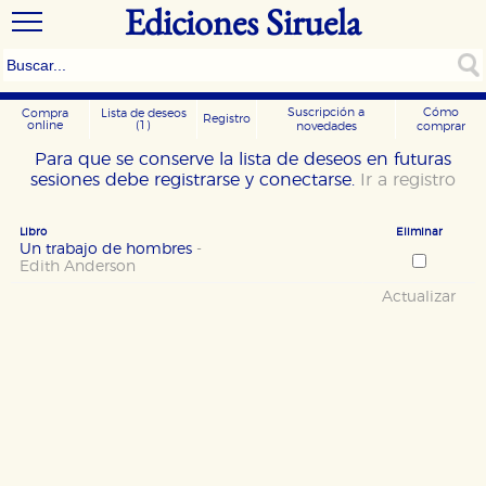
Ediciones Siruela
Suscripción a
Cómo
Compra
Lista de deseos
Registro
online
(1)
novedades
comprar
Para que se conserve la lista de deseos en futuras
sesiones debe registrarse y conectarse.
Ir a registro
Libro
Eliminar
Un trabajo de hombres
-
Edith Anderson
Actualizar
CONFIGURACIÓN DE COOKIES
HABILITAR TODO
RECHAZAR TODO