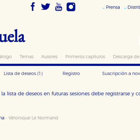
Prensa
Distr
uela
álogo
Temas
Autores
Primeros capítulos
Descarga de
Lista de deseos
(1)
Registro
Suscripción a no
la lista de deseos en futuras sesiones debe registrarse y 
una
-
Véronique Le Normand
OKIES
HABILITAR T