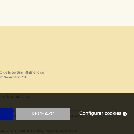
o de la Lectura, Ministerio de
ext Generation EU
 la digitalización de
; mejora del posicionamiento en Google; ampliación de
Configurar cookies
RECHAZO
ubvencionada por el Ministerio de Educación, Cultura y
iciones Siruela para dispositivos móviles en todos