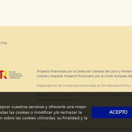
e cookies
chos.
Proyecto financiado por la Dirección General del Libro y Foment
Cultura y Deporte. Proyecto financiado por la Unión Europea-N
Digitalización de contenidos editoriales en formato electrónico
Mejoras en la gestión editorial en relación con la tienda online y
herramientas de marketing.
jorar nuestros servicios y ofrecerle una mejor
Migración al estándar ONIX 3.0; introducción del estándar ISNI
ACEPTO
das las cookies o modificar y/o rechazar la
campos de metadatos y depurado de código HTML.
Actividad s
obre las cookies utilizadas, su finalidad y la
Deporte.
Creación de un sistema de adaptabilidad de la página web de ed