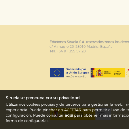
Puede consultar nuestra
política d
Ediciones Siruela S.A. reservados todos los dere
c/ Almagro 25. 28010 Madrid. España
Telf. +34 91 355 57 20
Siruela se preocupa por su privacidad
Utilizamos cookies propias y de terceros para gestionar la web, me
experiencia. Puede pinchar en ACEPTAR para permitir el uso de to
configuración. Puede consultar
aquí
para obtener más información s
forma de configurarlas.