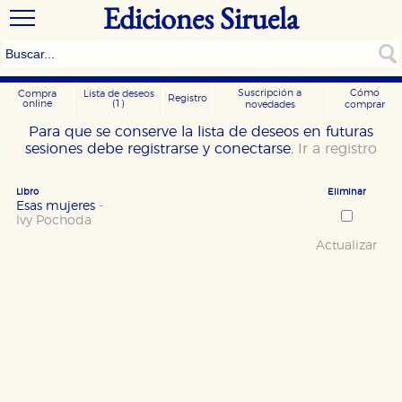
Ediciones Siruela
Suscripción a
Cómo
Compra
Lista de deseos
Registro
online
(1)
novedades
comprar
Para que se conserve la lista de deseos en futuras
sesiones debe registrarse y conectarse.
Ir a registro
Libro
Eliminar
Esas mujeres
-
Ivy Pochoda
Actualizar
CONFIGURACIÓN DE COOKIES
HABILITAR TODO
RECHAZAR TODO