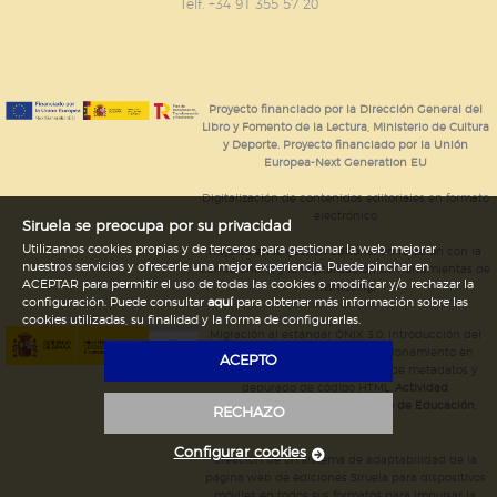
GUARDAR CONFIGURACIÓN
Telf. +34 91 355 57 20
Puede consultar nuestra
política de cookies
Proyecto financiado por la Dirección General del
Libro y Fomento de la Lectura, Ministerio de Cultura
y Deporte. Proyecto financiado por la Unión
Europea-Next Generation EU
Digitalización de contenidos editoriales en formato
electrónico
Siruela se preocupa por su privacidad
Utilizamos cookies propias y de terceros para gestionar la web, mejorar
Mejoras en la gestión editorial en relación con la
nuestros servicios y ofrecerle una mejor experiencia. Puede pinchar en
tienda online y la digitalización de herramientas de
ACEPTAR para permitir el uso de todas las cookies o modificar y/o rechazar la
marketing.
configuración. Puede consultar
aquí
para obtener más información sobre las
cookies utilizadas, su finalidad y la forma de configurarlas.
Migración al estándar ONIX 3.0; introducción del
estándar ISNI; mejora del posicionamiento en
ACEPTO
Google; ampliación de campos de metadatos y
depurado de código HTML.
Actividad
subvencionada por el Ministerio de Educación,
RECHAZO
Cultura y Deporte.
Configurar cookies
Creación de un sistema de adaptabilidad de la
página web de ediciones Siruela para dispositivos
móviles en todos sus formatos para impulsar la