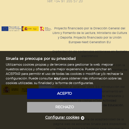
GUARDAR CONFIGURACIÓN
Telf. +34 91 355 57 20
Puede consultar nuestra
política de cookies
Proyecto financiado por la Dirección General del
Libro y Fomento de la Lectura, Ministerio de Cultura
y Deporte. Proyecto financiado por la Unión
Europea-Next Generation EU
Digitalización de contenidos editoriales en formato
electrónico
Siruela se preocupa por su privacidad
Utilizamos cookies propias y de terceros para gestionar la web, mejorar
Mejoras en la gestión editorial en relación con la
nuestros servicios y ofrecerle una mejor experiencia. Puede pinchar en
tienda online y la digitalización de herramientas de
ACEPTAR para permitir el uso de todas las cookies o modificar y/o rechazar la
marketing.
configuración. Puede consultar
aquí
para obtener más información sobre las
cookies utilizadas, su finalidad y la forma de configurarlas.
Migración al estándar ONIX 3.0; introducción del
estándar ISNI; mejora del posicionamiento en
ACEPTO
Google; ampliación de campos de metadatos y
depurado de código HTML.
Actividad
subvencionada por el Ministerio de Educación,
RECHAZO
Cultura y Deporte.
Configurar cookies
Creación de un sistema de adaptabilidad de la
página web de ediciones Siruela para dispositivos
móviles en todos sus formatos para impulsar la