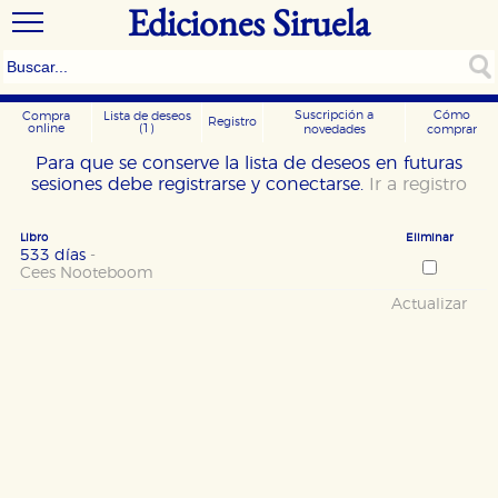
Ediciones Siruela
Suscripción a
Cómo
Compra
Lista de deseos
Registro
online
(1)
novedades
comprar
Para que se conserve la lista de deseos en futuras
sesiones debe registrarse y conectarse.
Ir a registro
Libro
Eliminar
533 días
-
Cees Nooteboom
Actualizar
CONFIGURACIÓN DE COOKIES
HABILITAR TODO
RECHAZAR TODO