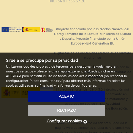
GUARDAR CONFIGURACIÓN
Telf. +34 91 355 57 20
Puede consultar nuestra
política de cookies
Proyecto financiado por la Dirección General del
Libro y Fomento de la Lectura, Ministerio de Cultura
y Deporte. Proyecto financiado por la Unión
Europea-Next Generation EU
Digitalización de contenidos editoriales en formato
electrónico
Siruela se preocupa por su privacidad
Utilizamos cookies propias y de terceros para gestionar la web, mejorar
Mejoras en la gestión editorial en relación con la
nuestros servicios y ofrecerle una mejor experiencia. Puede pinchar en
tienda online y la digitalización de herramientas de
ACEPTAR para permitir el uso de todas las cookies o modificar y/o rechazar la
marketing.
configuración. Puede consultar
aquí
para obtener más información sobre las
cookies utilizadas, su finalidad y la forma de configurarlas.
Migración al estándar ONIX 3.0; introducción del
estándar ISNI; mejora del posicionamiento en
ACEPTO
Google; ampliación de campos de metadatos y
depurado de código HTML.
Actividad
subvencionada por el Ministerio de Educación,
RECHAZO
Cultura y Deporte.
Configurar cookies
Creación de un sistema de adaptabilidad de la
página web de ediciones Siruela para dispositivos
móviles en todos sus formatos para impulsar la