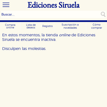
Ediciones Siruela
Suscripción a
Cómo
Compra
Lista de
Registro
online
deseos
novedades
comprar
En estos momentos, la tienda
online
de Ediciones
Siruela se encuentra inactiva.
Disculpen las molestias.
CONFIGURACIÓN DE COOKIES
HABILITAR TODO
RECHAZAR TODO