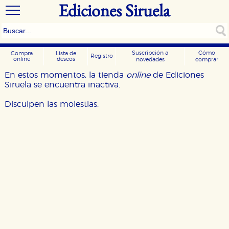
Ediciones Siruela
Suscripción a
Cómo
Compra
Lista de
Registro
online
deseos
novedades
comprar
En estos momentos, la tienda
online
de Ediciones
Siruela se encuentra inactiva.
Disculpen las molestias.
CONFIGURACIÓN DE COOKIES
HABILITAR TODO
RECHAZAR TODO