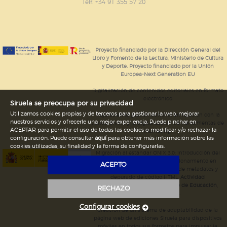
GUARDAR CONFIGURACIÓN
Telf. +34 91 355 57 20
Puede consultar nuestra
política de cookies
Proyecto financiado por la Dirección General del
Libro y Fomento de la Lectura, Ministerio de Cultura
y Deporte. Proyecto financiado por la Unión
Europea-Next Generation EU
Digitalización de contenidos editoriales en formato
electrónico
Siruela se preocupa por su privacidad
Utilizamos cookies propias y de terceros para gestionar la web, mejorar
Mejoras en la gestión editorial en relación con la
nuestros servicios y ofrecerle una mejor experiencia. Puede pinchar en
tienda online y la digitalización de herramientas de
ACEPTAR para permitir el uso de todas las cookies o modificar y/o rechazar la
marketing.
configuración. Puede consultar
aquí
para obtener más información sobre las
cookies utilizadas, su finalidad y la forma de configurarlas.
Migración al estándar ONIX 3.0; introducción del
estándar ISNI; mejora del posicionamiento en
ACEPTO
Google; ampliación de campos de metadatos y
depurado de código HTML.
Actividad
subvencionada por el Ministerio de Educación,
RECHAZO
Cultura y Deporte.
Configurar cookies
Creación de un sistema de adaptabilidad de la
página web de ediciones Siruela para dispositivos
móviles en todos sus formatos para impulsar la