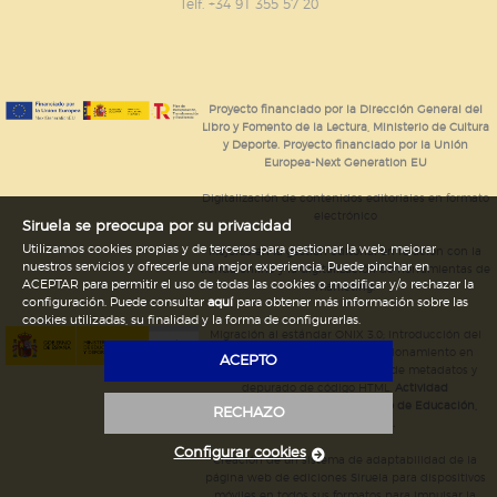
GUARDAR CONFIGURACIÓN
Telf. +34 91 355 57 20
Puede consultar nuestra
política de cookies
Proyecto financiado por la Dirección General del
Libro y Fomento de la Lectura, Ministerio de Cultura
y Deporte. Proyecto financiado por la Unión
Europea-Next Generation EU
Digitalización de contenidos editoriales en formato
electrónico
Siruela se preocupa por su privacidad
Utilizamos cookies propias y de terceros para gestionar la web, mejorar
Mejoras en la gestión editorial en relación con la
nuestros servicios y ofrecerle una mejor experiencia. Puede pinchar en
tienda online y la digitalización de herramientas de
ACEPTAR para permitir el uso de todas las cookies o modificar y/o rechazar la
marketing.
configuración. Puede consultar
aquí
para obtener más información sobre las
cookies utilizadas, su finalidad y la forma de configurarlas.
Migración al estándar ONIX 3.0; introducción del
estándar ISNI; mejora del posicionamiento en
ACEPTO
Google; ampliación de campos de metadatos y
depurado de código HTML.
Actividad
subvencionada por el Ministerio de Educación,
RECHAZO
Cultura y Deporte.
Configurar cookies
Creación de un sistema de adaptabilidad de la
página web de ediciones Siruela para dispositivos
móviles en todos sus formatos para impulsar la