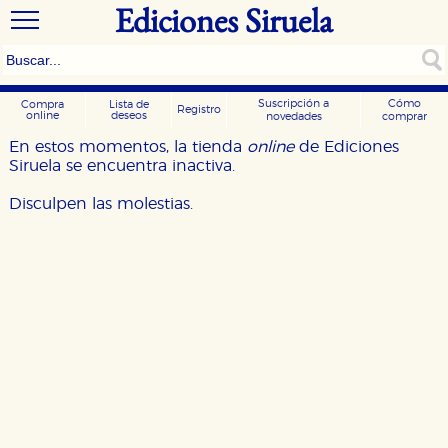
Ediciones Siruela
Suscripción a
Cómo
Compra
Lista de
Registro
online
deseos
novedades
comprar
En estos momentos, la tienda
online
de Ediciones
Siruela se encuentra inactiva.
Disculpen las molestias.
CONFIGURACIÓN DE COOKIES
HABILITAR TODO
RECHAZAR TODO