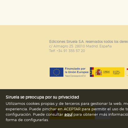
Puede consultar nuestra
política d
Ediciones Siruela S.A. reservados todos los dere
c/ Almagro 25. 28010 Madrid. España
Telf. +34 91 355 57 20
Siruela se preocupa por su privacidad
Utilizamos cookies propias y de terceros para gestionar la web, me
experiencia. Puede pinchar en ACEPTAR para permitir el uso de to
configuración. Puede consultar
aquí
para obtener más información s
forma de configurarlas.