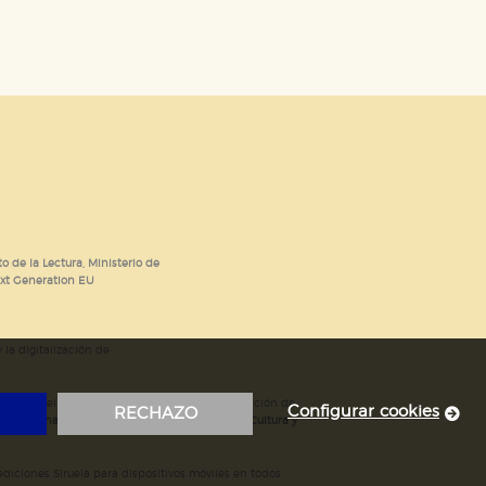
o de la Lectura, Ministerio de
ext Generation EU
 la digitalización de
; mejora del posicionamiento en Google; ampliación de
Configurar cookies
RECHAZO
ubvencionada por el Ministerio de Educación, Cultura y
iciones Siruela para dispositivos móviles en todos