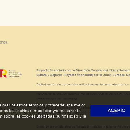
e cookies
chos.
Proyecto financiado por la Dirección General del Libro y Foment
Cultura y Deporte. Proyecto financiado por la Unión Europea-N
Digitalización de contenidos editoriales en formato electrónico
Mejoras en la gestión editorial en relación con la tienda online y
herramientas de marketing.
jorar nuestros servicios y ofrecerle una mejor
Migración al estándar ONIX 3.0; introducción del estándar ISNI
ACEPTO
das las cookies o modificar y/o rechazar la
campos de metadatos y depurado de código HTML.
Actividad s
obre las cookies utilizadas, su finalidad y la
Deporte.
Creación de un sistema de adaptabilidad de la página web de ed