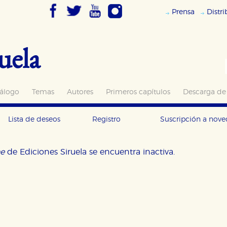
Prensa
Distr
uela
álogo
Temas
Autores
Primeros capítulos
Descarga de
Lista de deseos
Registro
Suscripción a nov
ne
de Ediciones Siruela se encuentra inactiva.
OKIES
HABILITAR T