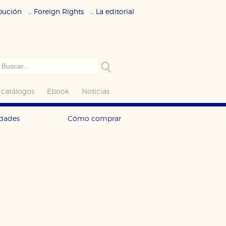
ibución
Foreign Rights
La editorial
 catálogos
Ebook
Noticias
edades
Cómo comprar
ODO
RECHAZAR TODO