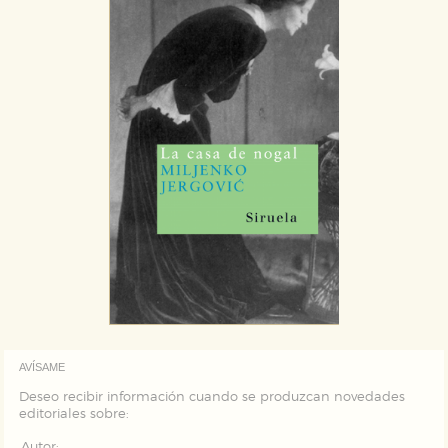
AVÍSAME
Deseo recibir información cuando se produzcan novedades
editoriales sobre:
Autor: