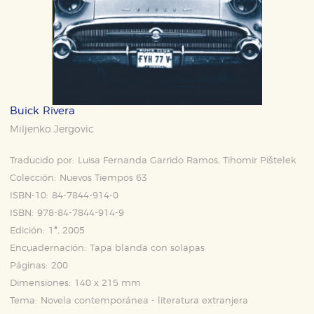
Buick Rivera
Miljenko Jergovic
Traducido por:
Luisa Fernanda Garrido Ramos, Tihomir Pištelek
Colección:
Nuevos Tiempos 63
ISBN-10:
84-7844-914-0
ISBN:
978-84-7844-914-9
Edición:
1ª, 2005
Encuadernación:
Tapa blanda con solapas
Páginas:
200
Dimensiones:
140 x 215 mm
Tema:
Novela contemporánea - literatura extranjera