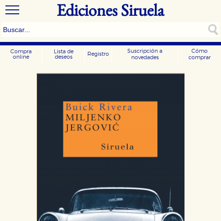
Ediciones Siruela
Suscripción a
Cómo
Compra
Lista de
Registro
online
deseos
novedades
comprar