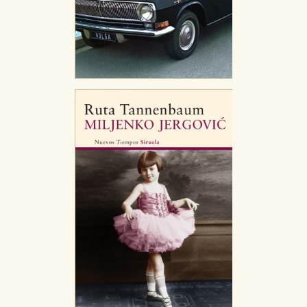
CONFIGURACIÓN DE COOKIES
HABILITAR TODO
RECHAZAR TODO
Cookies necesarias
Estas cookies son necesarias para que nuestro sitio
web funcione y no es posible deshabilitarlas desde
nuestro sistema. Es posible hacerlo desde el
navegador, pero en ese caso es posible que algunas
áreas de nuestra web dejen de funcionar
correctamente.
Cookies de rendimiento y analíticas
Estas cookies se utilizan para mejorar su experiencia
de navegación y optimizar el funcionamiento de
nuestro sitio web. Almacenan configuraciones de
servicios para que no tenga que reconfigurarlos cada
vez que nos visita. La información es agregada y, por lo
tanto, es anónima.
Cookies de publicidad y redes sociales
Estas cookies son gestionadas por nuestros socios
publicitarios y se utilizan para mostrar publicidad
relevante para sus intereses en otros sitios. No