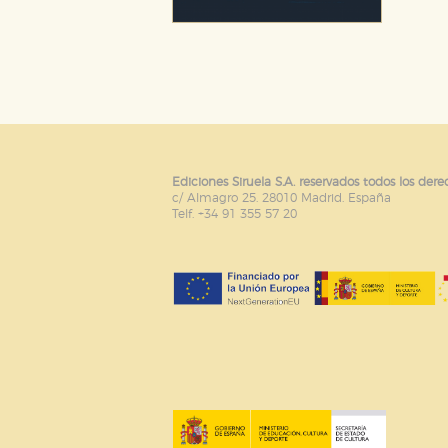
Ediciones Siruela S.A. reservados todos los dere
c/ Almagro 25. 28010 Madrid. España
Telf. +34 91 355 57 20