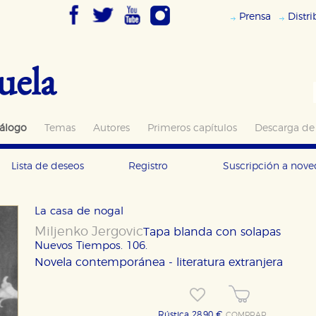
Prensa
Distr
uela
álogo
Temas
Autores
Primeros capítulos
Descarga de
Lista de deseos
Registro
Suscripción a nov
La casa de nogal
Miljenko Jergovic
Tapa blanda con solapas
Nuevos Tiempos. 106.
Novela contemporánea - literatura extranjera
Rústica 28,90 €
COMPRAR