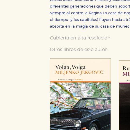
diferentes generaciones que deben sopor
siempre al centro: a Regina.La casa de nog
el tiempo (y los capítulos) fluyen hacia at
absorta en la magia de su casa de muñec
CONFIGURACIÓN DE CO
Cubierta en alta resolución
Otros libros de este autor:
Cookies necesarias
Estas cookies son necesarias pa
hacerlo desde el navegador, p
Cookies de rendimiento y analí
Estas cookies se utilizan para
configuraciones de servicios p
tanto, es anónima.
Cookies de publicidad y redes 
Estas cookies son gestionadas p
otros sitios. No almacenan dir
dispositivo de internet.