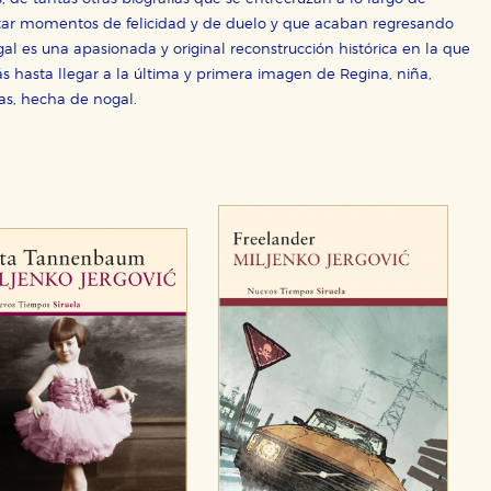
tar momentos de felicidad y de duelo y que acaban regresando
al es una apasionada y original reconstrucción histórica en la que
rás hasta llegar a la última y primera imagen de Regina, niña,
as, hecha de nogal.
OKIES
HABILITAR T
ra que nuestro sitio web funcione y no es posible deshabilitarlas 
ero en ese caso es posible que algunas áreas de nuestra web deje
ticas
 mejorar su experiencia de navegación y optimizar el funcionamie
ara que no tenga que reconfigurarlos cada vez que nos visita. La i
sociales
or nuestros socios publicitarios y se utilizan para mostrar publici
ectamente información personal sino que se basan en la identific