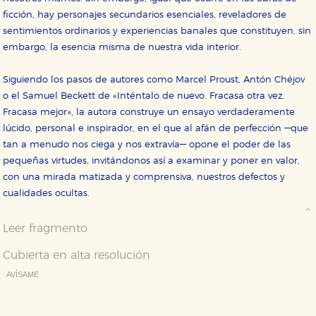
correctamente.
ficción, hay personajes secundarios esenciales, reveladores de
Cookies de rendimiento y analíticas
sentimientos ordinarios y experiencias banales que constituyen, sin
Estas cookies se utilizan para mejorar su experiencia
embargo, la esencia misma de nuestra vida interior.
de navegación y optimizar el funcionamiento de
nuestro sitio web. Almacenan configuraciones de
servicios para que no tenga que reconfigurarlos cada
Siguiendo los pasos de autores como Marcel Proust, Antón Chéjov
vez que nos visita. La información es agregada y, por lo
tanto, es anónima.
o el Samuel Beckett de «Inténtalo de nuevo. Fracasa otra vez.
Fracasa mejor», la autora construye un ensayo verdaderamente
Cookies de publicidad y redes sociales
lúcido, personal e inspirador, en el que al afán de perfección —que
Estas cookies son gestionadas por nuestros socios
publicitarios y se utilizan para mostrar publicidad
tan a menudo nos ciega y nos extravía— opone el poder de las
relevante para sus intereses en otros sitios. No
pequeñas virtudes, invitándonos así a examinar y poner en valor,
almacenan directamente información personal sino
que se basan en la identificación única de su
con una mirada matizada y comprensiva, nuestros defectos y
navegador y dispositivo de internet.
cualidades ocultas.
GUARDAR CONFIGURACIÓN
Leer fragmento
Cubierta en alta resolución
AVÍSAME
Puede consultar nuestra
política de cookies
Deseo recibir información cuando se produzcan novedades
editoriales sobre: