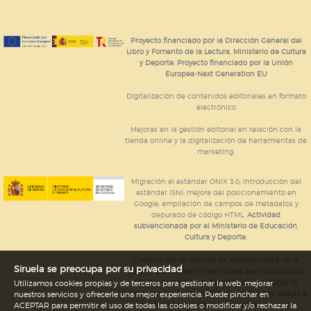
Proyecto financiado por la Dirección General del
Libro y Fomento de la Lectura, Ministerio de Cultura
y Deporte. Proyecto financiado por la Unión
Europea-Next Generation EU
Digitalización de contenidos editoriales en formato
electrónico
Mejoras en la gestión editorial en relación con la
tienda online y la digitalización de herramientas de
marketing.
Migración al estándar ONIX 3.0; introducción del
estándar ISNI; mejora del posicionamiento en
Google; ampliación de campos de metadatos y
depurado de código HTML.
Actividad
subvencionada por el Ministerio de Educación,
Cultura y Deporte.
Creación de un sistema de adaptabilidad de la
Siruela se preocupa por su privacidad
página web de ediciones Siruela para dispositivos
móviles en todos sus formatos para impulsar la
Utilizamos cookies propias y de terceros para gestionar la web, mejorar
comercialización de contenidos culturales legales e
nuestros servicios y ofrecerle una mejor experiencia. Puede pinchar en
implementación de los recursos tecnológicos
ACEPTAR para permitir el uso de todas las cookies o modificar y/o rechazar la