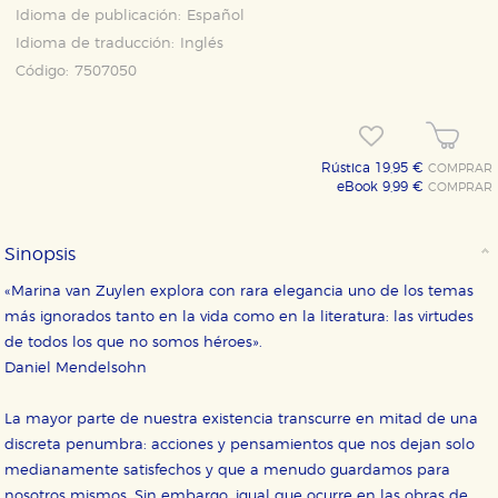
Idioma de publicación:
Español
Idioma de traducción:
Inglés
Código:
7507050
Rústica 19,95 €
COMPRAR
eBook 9,99 €
COMPRAR
Sinopsis
CONFIGURACIÓN DE COOKIES
«Marina van Zuylen explora con rara elegancia uno de los temas
HABILITAR TODO
RECHAZAR TODO
más ignorados tanto en la vida como en la literatura: las virtudes
de todos los que no somos héroes».
Daniel Mendelsohn
Cookies necesarias
La mayor parte de nuestra existencia transcurre en mitad de una
Estas cookies son necesarias para que nuestro sitio
web funcione y no es posible deshabilitarlas desde
discreta penumbra: acciones y pensamientos que nos dejan solo
nuestro sistema. Es posible hacerlo desde el
medianamente satisfechos y que a menudo guardamos para
navegador, pero en ese caso es posible que algunas
áreas de nuestra web dejen de funcionar
nosotros mismos. Sin embargo, igual que ocurre en las obras de