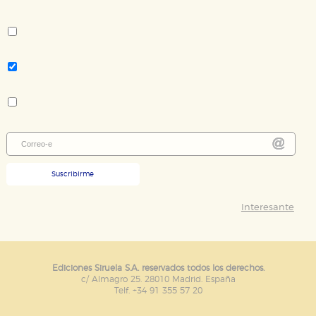
Autor:
Marina van Zuylen
Tema:
Ensayo
Colección:
Biblioteca de Ensayo / Serie mayor
Suscribirme
Interesante
Ediciones Siruela S.A. reservados todos los derechos.
c/ Almagro 25. 28010 Madrid. España
Telf. +34 91 355 57 20