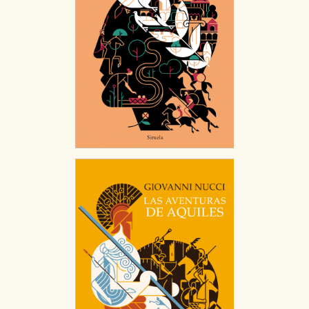
Cookies de publicidad y redes sociales
Estas cookies son gestionadas por nuestros socios
publicitarios y se utilizan para mostrar publicidad
relevante para sus intereses en otros sitios. No
almacenan directamente información personal sino
que se basan en la identificación única de su
navegador y dispositivo de internet.
GUARDAR CONFIGURACIÓN
Puede consultar nuestra
política de cookies