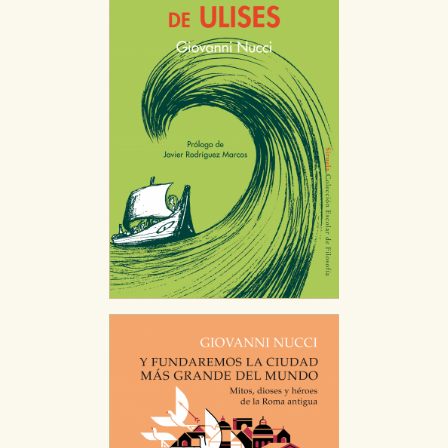
CONFIGURACIÓN DE COOKIES
HABILITAR TODO
RECHAZAR TODO
Cookies necesarias
Estas cookies son necesarias para que nuestro sitio
web funcione y no es posible deshabilitarlas desde
nuestro sistema. Es posible hacerlo desde el
navegador, pero en ese caso es posible que algunas
áreas de nuestra web dejen de funcionar
correctamente.
Cookies de rendimiento y analíticas
Estas cookies se utilizan para mejorar su experiencia
de navegación y optimizar el funcionamiento de
nuestro sitio web. Almacenan configuraciones de
servicios para que no tenga que reconfigurarlos cada
vez que nos visita. La información es agregada y, por lo
tanto, es anónima.