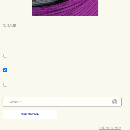
AVÍSAME
Deseo recibir información cuando se produzcan novedades
editoriales sobre:
Autor:
Giovanni Nucci
Tema:
Ensayo
Colección:
El Ojo del Tiempo
Suscribirme
Interesante