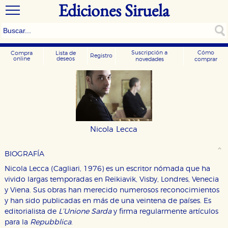
Ediciones Siruela
Suscripción a
Cómo
Compra
Lista de
Registro
online
deseos
novedades
comprar
Nicola Lecca
BIOGRAFÍA
Nicola Lecca (Cagliari, 1976) es un escritor nómada que ha
vivido largas temporadas en Reikiavik, Visby, Londres, Venecia
y Viena. Sus obras han merecido numerosos reconocimientos
y han sido publicadas en más de una veintena de países. Es
CONFIGURACIÓN DE COOKIES
editorialista de
L’Unione Sarda
y firma regularmente artículos
para la
Repubblica
.