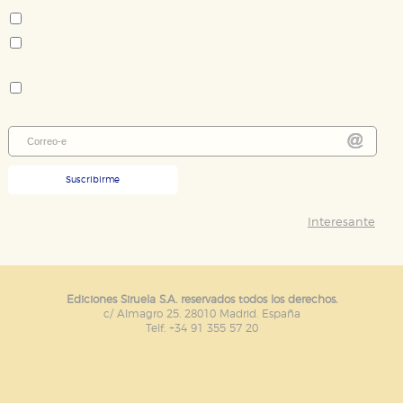
Novela contemporánea - literatura en castellano
Novela policiaca y thriller
Colección:
Nuevos Tiempos
Suscribirme
Interesante
Ediciones Siruela S.A. reservados todos los derechos.
c/ Almagro 25. 28010 Madrid. España
Telf. +34 91 355 57 20