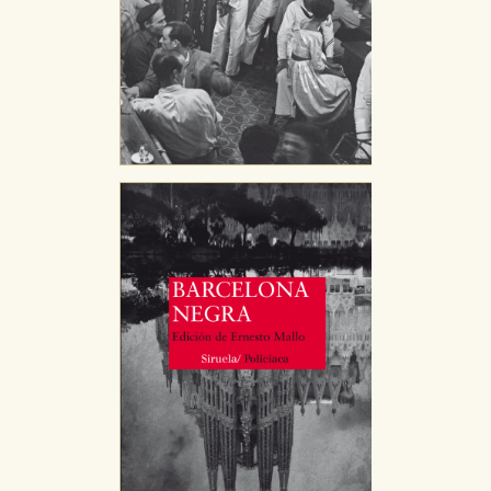
HABILITAR TODO
RECHAZAR TODO
Cookies necesarias
Estas cookies son necesarias para que nuestro sitio
web funcione y no es posible deshabilitarlas desde
nuestro sistema. Es posible hacerlo desde el
navegador, pero en ese caso es posible que algunas
áreas de nuestra web dejen de funcionar
correctamente.
Cookies de rendimiento y analíticas
Estas cookies se utilizan para mejorar su experiencia
de navegación y optimizar el funcionamiento de
nuestro sitio web. Almacenan configuraciones de
servicios para que no tenga que reconfigurarlos cada
vez que nos visita. La información es agregada y, por lo
tanto, es anónima.
Cookies de publicidad y redes sociales
Estas cookies son gestionadas por nuestros socios
publicitarios y se utilizan para mostrar publicidad
relevante para sus intereses en otros sitios. No
almacenan directamente información personal sino
que se basan en la identificación única de su