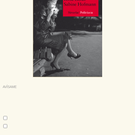
AVÍSAME
Deseo recibir información cuando se produzcan novedades
editoriales sobre:
Autor:
Rosa Ribas
Sabine Hofmann
Tema: