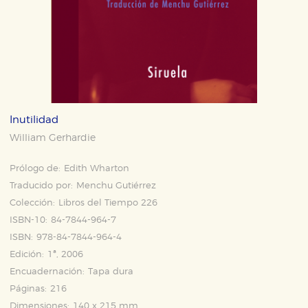
Inutilidad
William Gerhardie
Prólogo de:
Edith Wharton
Traducido por:
Menchu Gutiérrez
Colección:
Libros del Tiempo 226
ISBN-10:
84-7844-964-7
ISBN:
978-84-7844-964-4
Edición:
1ª, 2006
Encuadernación:
Tapa dura
Páginas:
216
Dimensiones:
140 x 215 mm