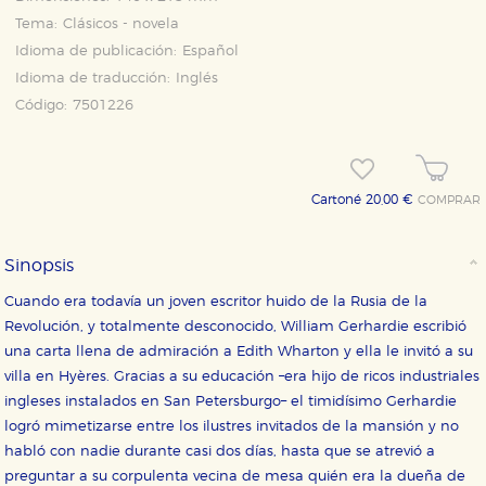
Tema:
Clásicos - novela
Idioma de publicación:
Español
Idioma de traducción:
Inglés
Código:
7501226
Cartoné 20,00 €
COMPRAR
CONFIGURACIÓN DE COOKIES
Sinopsis
HABILITAR TODO
RECHAZAR TODO
Cuando era todavía un joven escritor huido de la Rusia de la
Revolución, y totalmente desconocido, William Gerhardie escribió
una carta llena de admiración a Edith Wharton y ella le invitó a su
Cookies necesarias
villa en Hyères. Gracias a su educación –era hijo de ricos industriales
Estas cookies son necesarias para que nuestro sitio
ingleses instalados en San Petersburgo– el timidísimo Gerhardie
web funcione y no es posible deshabilitarlas desde
nuestro sistema. Es posible hacerlo desde el
logró mimetizarse entre los ilustres invitados de la mansión y no
navegador, pero en ese caso es posible que algunas
áreas de nuestra web dejen de funcionar
habló con nadie durante casi dos días, hasta que se atrevió a
correctamente.
preguntar a su corpulenta vecina de mesa quién era la dueña de