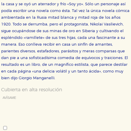
Cookies de rendimiento y analíticas
la casa y se oyó un aterrador y frío «Soy yo». Sólo un personaje así
Estas cookies se utilizan para mejorar su experiencia
podía escribir una novela como ésta. Tal vez la única novela cómica
de navegación y optimizar el funcionamiento de
ambientada en la Rusia mitad blanca y mitad roja de los años
nuestro sitio web. Almacenan configuraciones de
servicios para que no tenga que reconfigurarlos cada
1920. Todo se derrumba, pero el protagonista, Nikolai Vasilievich,
vez que nos visita. La información es agregada y, por lo
sigue ocupándose de sus minas de oro en Siberia y cultivando el
tanto, es anónima.
espléndido «ramillete» de sus tres hijas, cada una fascinante a su
Cookies de publicidad y redes sociales
manera. Eso conlleva recibir en casa un sinfín de amantes,
Estas cookies son gestionadas por nuestros socios
publicitarios y se utilizan para mostrar publicidad
parientes diversos, estafadores, parásitos y meras comparsas que
relevante para sus intereses en otros sitios. No
dan pie a una sofisticadísima comedia de equívocos y traiciones. El
almacenan directamente información personal sino
que se basan en la identificación única de su
resultado es un libro, de un magnífico estilista, que parece destilar
navegador y dispositivo de internet.
en cada página «una delicia volátil y un tanto ácida», como muy
bien dijo Giorgio Manganelli.
GUARDAR CONFIGURACIÓN
Cubierta en alta resolución
AVÍSAME
Deseo recibir información cuando se produzcan novedades
Puede consultar nuestra
política de cookies
editoriales sobre:
Autor:
William Gerhardie