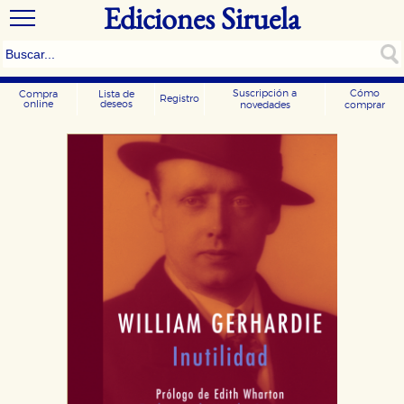
Ediciones Siruela
Suscripción a
Cómo
Compra
Lista de
Registro
online
deseos
novedades
comprar