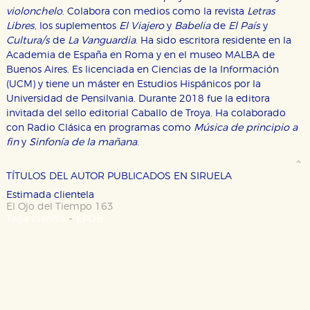
violonchelo
. Colabora con medios como la revista
Letras
Libres
, los suplementos
El Viajero
y
Babelia
de
El País
y
Cultura/s
de
La Vanguardia
. Ha sido escritora residente en la
CONFIGURACIÓN DE COOKIES
Academia de España en Roma y en el museo MALBA de
Buenos Aires. Es licenciada en Ciencias de la Información
HABILITAR TODO
RECHAZAR TODO
(UCM) y tiene un máster en Estudios Hispánicos por la
Universidad de Pensilvania. Durante 2018 fue la editora
invitada del sello editorial Caballo de Troya. Ha colaborado
con Radio Clásica en programas como
Música de principio a
Cookies necesarias
fin
y
Sinfonía de la mañana
.
Estas cookies son necesarias para que nuestro sitio
web funcione y no es posible deshabilitarlas desde
nuestro sistema. Es posible hacerlo desde el
TÍTULOS DEL AUTOR PUBLICADOS EN SIRUELA
navegador, pero en ese caso es posible que algunas
áreas de nuestra web dejen de funcionar
Estimada clientela
correctamente.
El Ojo del Tiempo 163
-
Tapa blanda
EPUB
Cookies de rendimiento y analíticas
Estas cookies se utilizan para mejorar su experiencia
de navegación y optimizar el funcionamiento de
nuestro sitio web. Almacenan configuraciones de
servicios para que no tenga que reconfigurarlos cada
vez que nos visita. La información es agregada y, por lo
tanto, es anónima.
Cookies de publicidad y redes sociales