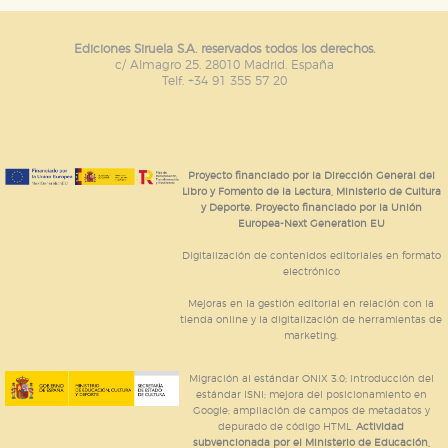
Estas cookies son gestionadas por nuestros socios
publicitarios y se utilizan para mostrar publicidad
Ediciones Siruela S.A. reservados todos los derechos.
relevante para sus intereses en otros sitios. No
almacenan directamente información personal sino
c/ Almagro 25. 28010 Madrid. España
que se basan en la identificación única de su
Telf. +34 91 355 57 20
navegador y dispositivo de internet.
GUARDAR CONFIGURACIÓN
Proyecto financiado por la Dirección General del
Libro y Fomento de la Lectura, Ministerio de Cultura
y Deporte. Proyecto financiado por la Unión
Europea-Next Generation EU
Puede consultar nuestra
política de cookies
Digitalización de contenidos editoriales en formato
electrónico
Mejoras en la gestión editorial en relación con la
tienda online y la digitalización de herramientas de
marketing.
Migración al estándar ONIX 3.0; introducción del
estándar ISNI; mejora del posicionamiento en
Google; ampliación de campos de metadatos y
depurado de código HTML.
Actividad
subvencionada por el Ministerio de Educación,