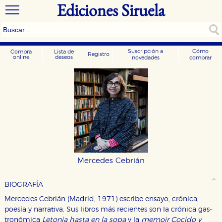
Ediciones Siruela
Suscripción a
Cómo
Compra
Lista de
Registro
online
deseos
novedades
comprar
Mercedes Cebrián
BIOGRAFÍA
Mercedes Cebrián (Madrid, 1971) escribe ensayo, crónica,
poesía y narrativa. Sus libros más recientes son la crónica gas­
tronómica
Letonia hasta en la sopa
y la
memoir Cocido y