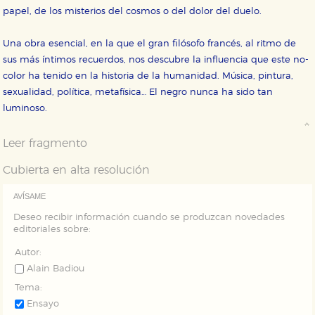
Estas cookies se utilizan para mejorar su experiencia
papel, de los misterios del cosmos o del dolor del duelo.
de navegación y optimizar el funcionamiento de
nuestro sitio web. Almacenan configuraciones de
servicios para que no tenga que reconfigurarlos cada
Una obra esencial, en la que el gran filósofo francés, al ritmo de
vez que nos visita. La información es agregada y, por lo
tanto, es anónima.
sus más íntimos recuerdos, nos descubre la influencia que este no-
color ha tenido en la historia de la humanidad. Música, pintura,
Cookies de publicidad y redes sociales
sexualidad, política, metafísica… El negro nunca ha sido tan
Estas cookies son gestionadas por nuestros socios
publicitarios y se utilizan para mostrar publicidad
luminoso.
relevante para sus intereses en otros sitios. No
almacenan directamente información personal sino
que se basan en la identificación única de su
Leer fragmento
navegador y dispositivo de internet.
Cubierta en alta resolución
GUARDAR CONFIGURACIÓN
AVÍSAME
Deseo recibir información cuando se produzcan novedades
editoriales sobre:
Puede consultar nuestra
política de cookies
Autor:
Alain Badiou
Tema:
Ensayo