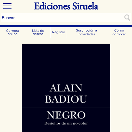
Ediciones Siruela
Suscripción a
Cómo
Compra
Lista de
Registro
online
deseos
novedades
comprar