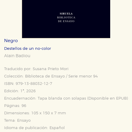
Negro
Destellos de un no-color
Alain Badiou
Traducido por:
Susana Prieto Mori
Colección:
Biblioteca de Ensayo / Serie menor 94
ISBN:
979-13-88032-12-7
Edición:
1ª, 2026
Encuadernación:
Tapa blanda con solapas (Disponible en
EPUB
)
Páginas:
96
Dimensiones:
105 x 150 x 7 mm
Tema:
Ensayo
Idioma de publicación:
Español