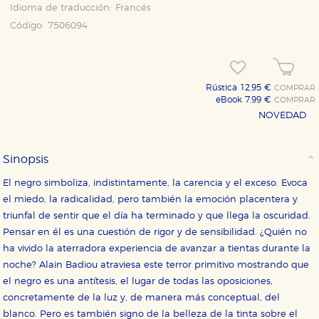
Idioma de traducción:
Francés
Código:
7506094
Rústica 12,95 €
COMPRAR
eBook 7,99 €
COMPRAR
NOVEDAD
CONFIGURACIÓN DE COOKIES
Sinopsis
HABILITAR TODO
RECHAZAR TODO
El negro simboliza, indistintamente, la carencia y el exceso. Evoca
el miedo, la radicalidad, pero también la emoción placentera y
triunfal de sentir que el día ha terminado y que llega la os­curidad.
Cookies necesarias
Pensar en él es una cuestión de rigor y de sensibilidad. ¿Quién no
Estas cookies son necesarias para que nuestro sitio
web funcione y no es posible deshabilitarlas desde
ha vivido la aterradora experiencia de avanzar a tientas durante la
nuestro sistema. Es posible hacerlo desde el
noche? Alain Badiou atraviesa este terror primitivo mostrando que
navegador, pero en ese caso es posible que algunas
áreas de nuestra web dejen de funcionar
el negro es una antítesis, el lugar de todas las oposiciones,
correctamente.
concretamente de la luz y, de manera más conceptual, del
Cookies de rendimiento y analíticas
blanco. Pero es también signo de la belleza de la tinta sobre el