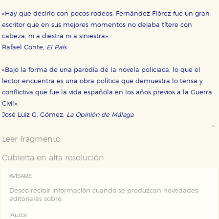
que se basan en la identificación única de su
navegador y dispositivo de internet.
«Hay que decirlo con pocos rodeos. Fernández Flórez fue un gran
escritor que en sus mejores momentos no dejaba títere con
cabeza, ni a diestra ni a siniestra».
GUARDAR CONFIGURACIÓN
Rafael Conte,
El País
«Bajo la forma de una parodia de la novela policiaca, lo que el
Puede consultar nuestra
política de cookies
lector encuentra es una obra política que demuestra lo tensa y
conflictiva que fue la vida española en los años previos a la Guerra
Civil».
José Luiz G. Gómez,
La Opinión de Málaga
Leer fragmento
Cubierta en alta resolución
AVÍSAME
Deseo recibir información cuando se produzcan novedades
editoriales sobre:
Autor: