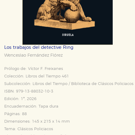
Los trabajos del detective Ring
Wenceslao Fernández Flórez
Prólogo de:
Víctor F. Freixanes
Colección:
Libros del Tiempo 461
Subcolección:
Libros del Tiempo / Biblioteca de Clásicos Policiacos
ISBN:
979-13-88032-10-3
Edición:
1ª, 2026
Encuadernación:
Tapa dura
Páginas:
88
Dimensiones:
145 x 215 x 14 mm
Tema:
Clásicos Policiacos