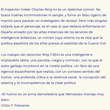
CONFIGURACIÓN DE COOKIES
El inspector mister Charles Ring no es un detective común. No
HABILITAR TODO
RECHAZAR TODO
busca huellas incriminatorias ni sangre, y fuma un falso cigarro de
mentol para parecer un investigador de verdad. Pero más singular
todavía que el personaje, es el caso al que deberá enfrentarse en
Cookies necesarias
España enviado por las altas instancias de los servicios de
Estas cookies son necesarias para que nuestro sitio
inteligencia británicos: un crimen cuya víctima no es otra que la
web funcione y no es posible deshabilitarlas desde
política española de los años previos al estallido de la Guerra Civil.
nuestro sistema. Es posible hacerlo desde el
navegador, pero en ese caso es posible que algunas
áreas de nuestra web dejen de funcionar
Los trabajos del detective Ring
(1934) es una inteligente e
correctamente.
implacable sátira, una parodia «negra y criminal», con la que el
Cookies de rendimiento y analíticas
autor gallego incursionó en la novela política. Un libro de una
Estas cookies se utilizan para mejorar su experiencia
de navegación y optimizar el funcionamiento de
vigencia escalofriante que realiza, con un corrosivo sentido del
nuestro sitio web. Almacenan configuraciones de
humor, una profunda crítica a la violencia social, la corrupción del
servicios para que no tenga que reconfigurarlos cada
vez que nos visita. La información es agregada y, por lo
sistema y la incompetencia de la clase política.
tanto, es anónima.
Cookies de publicidad y redes sociales
«El humor es un arma demoledora que Wenceslao maneja muy
Estas cookies son gestionadas por nuestros socios
bien».
publicitarios y se utilizan para mostrar publicidad
Víctor F. Freixanes
relevante para sus intereses en otros sitios. No
almacenan directamente información personal sino