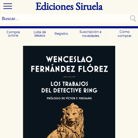
Ediciones Siruela
Suscripción a
Cómo
Compra
Lista de
Registro
online
deseos
novedades
comprar