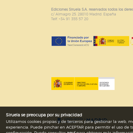
Ediciones Siruela S.A. reservados todos los dere
c/ Almagro 25. 28010 Madrid. España
Telf. +34 91 355 57 20
Siruela se preocupa por su privacidad
Utilizamos cookies propias y de terceros para gestionar la web, me
experiencia. Puede pinchar en ACEPTAR para permitir el uso de to
Legal