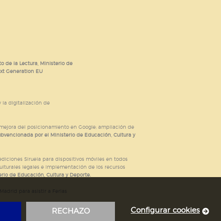
o de la Lectura, Ministerio de
ext Generation EU
 la digitalización de
; mejora del posicionamiento en Google; ampliación de
ubvencionada por el Ministerio de Educación, Cultura y
iciones Siruela para dispositivos móviles en todos
ulturales legales e implementación de los recursos
rio de Educación, Cultura y Deporte.
adrid para asistir a Ferias
Configurar cookies
RECHAZO