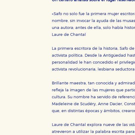
Un certero análisis sobre el lugar reservad
CONFIGURACIÓN DE CO
«Safo no solo fue la primera mujer escrito
nombre, sin invocar la ayuda de las musas
una autora; antes de ella, solo había hist
Cookies necesarias
Laure de Chantal
Estas cookies son necesarias pa
hacerlo desde el navegador, p
La primera escritora de la historia, Safo de
activista política. Desde la Antigüedad hast
Cookies de rendimiento y analí
personalidad le han concedido el privileg
Estas cookies se utilizan para
configuraciones de servicios p
activista revolucionaria, lesbiana seductora
tanto, es anónima.
Cookies de publicidad y redes 
Brillante maestra, tan conocida y admira
refleja la imagen de las mujeres que partic
Estas cookies son gestionadas p
otros sitios. No almacenan dir
cultura. Su nombre ha servido de referenci
dispositivo de internet.
Madeleine de Scudéry, Anne Dacier, Consta
que, en distintas épocas y ámbitos, crear
GUARDAR CONFIGURA
Laure de Chantal explora nueve de las vi
atrevieron a utilizar la palabra escrita p