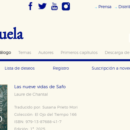
Prensa
Distr
uela
álogo
Temas
Autores
Primeros capítulos
Descarga de
Lista de deseos
Registro
Suscripción a nov
Las nueve vidas de Safo
Laure de Chantal
Traducido por:
Susana Prieto Mori
Colección:
El Ojo del Tiempo 166
ISBN:
979-13-87688-41-7
Edición:
1ª, 2025