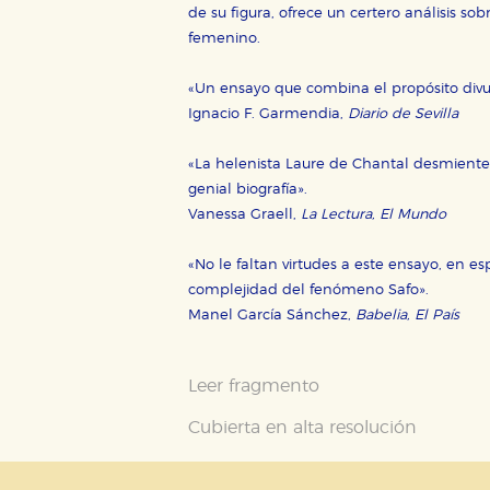
de su figura, ofrece un certero análisis so
femenino.
Puede consultar nuestra
política d
«Un ensayo que combina el propósito divulga
Ignacio F. Garmendia,
Diario de Sevilla
«La helenista Laure de Chantal desmiente 
genial biografía».
Vanessa Graell,
La Lectura, El Mundo
«No le faltan virtudes a este ensayo, en es
complejidad del fenómeno Safo».
Manel García Sánchez,
Babelia, El País
Leer fragmento
Cubierta en alta resolución