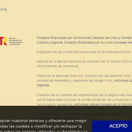
chos.
Proyecto financiado por la Dirección General del Libro y Foment
Cultura y Deporte. Proyecto financiado por la Unión Europea-N
Digitalización de contenidos editoriales en formato electrónico
Mejoras en la gestión editorial en relación con la tienda online y
herramientas de marketing.
Migración al estándar ONIX 3.0; introducción del estándar ISNI
campos de metadatos y depurado de código HTML.
Actividad s
Deporte.
Creación de un sistema de adaptabilidad de la página web de ed
sus formatos para impulsar la comercialización de contenidos c
tecnológicos necesarios.
Actividad subvencionada por el Ministe
Ediciones Siruela ha percibido una ayuda del Ayuntamiento de M
Internacionales del sector del libro.
jorar nuestros servicios y ofrecerle una mejor
ACEPTO
das las cookies o modificar y/o rechazar la