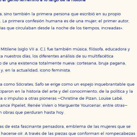
o al genio femenino a lo largo de la historia
OKIES
HABILITAR T
ra, sino también la primera persona que escribió en su propio
. La primera confesión humana es de una mujer; el primer autor,
orias que circulaban desde la noche de los tiempos, increadas».
ra que nuestro sitio web funcione y no es posible deshabilitarlas 
ero en ese caso es posible que algunas áreas de nuestra web deje
 Mitilene (siglo VII a. C.), fue también música, filósofa, educadora y
a nuestros días, los diferentes análisis de su multifacética
ticas
io de una existencia totalmente nueva: cortesana, bruja pagana,
 mejorar su experiencia de navegación y optimizar el funcionamie
ara que no tenga que reconfigurarlos cada vez que nos visita. La i
 y, en la actualidad, icono feminista.
sociales
da como Sócrates, Safo se erige como un espejo inquebrantable que
iparon en la historia del arte y del conocimiento, de la política y la
or nuestros socios publicitarios y se utilizan para mostrar publici
ectamente información personal sino que se basan en la identific
a o impulso a otras pioneras —Christine de Pizan, Louise Labé,
nce Pipelet, Renée Vivien o Marguerite Yourcenar, entre otras—
on obras que perduran hasta hoy.
CIÓN
das de esta fascinante pensadora, emblema de las mujeres que se
ara hacerse oír. A través de las piezas que conforman el rompecabezas