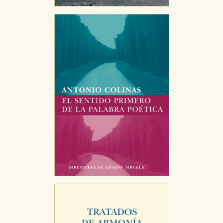
CONFIGURACIÓN DE COOKIES
HABILITAR TODO
RECHAZAR TODO
Cookies necesarias
Estas cookies son necesarias para que nuestro sitio
web funcione y no es posible deshabilitarlas desde
nuestro sistema. Es posible hacerlo desde el
navegador, pero en ese caso es posible que algunas
áreas de nuestra web dejen de funcionar