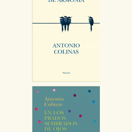
correctamente.
Cookies de rendimiento y analíticas
Estas cookies se utilizan para mejorar su experiencia
de navegación y optimizar el funcionamiento de
nuestro sitio web. Almacenan configuraciones de
servicios para que no tenga que reconfigurarlos cada
vez que nos visita. La información es agregada y, por lo
tanto, es anónima.
Cookies de publicidad y redes sociales
Estas cookies son gestionadas por nuestros socios
publicitarios y se utilizan para mostrar publicidad
relevante para sus intereses en otros sitios. No
almacenan directamente información personal sino
que se basan en la identificación única de su
navegador y dispositivo de internet.
GUARDAR CONFIGURACIÓN
Puede consultar nuestra
política de cookies