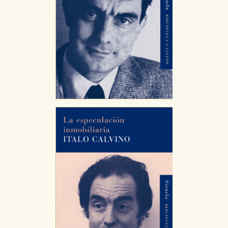
servicios para que no tenga que reconfigurarlos cada
vez que nos visita. La información es agregada y, por lo
tanto, es anónima.
Cookies de publicidad y redes sociales
Estas cookies son gestionadas por nuestros socios
publicitarios y se utilizan para mostrar publicidad
relevante para sus intereses en otros sitios. No
almacenan directamente información personal sino
que se basan en la identificación única de su
navegador y dispositivo de internet.
GUARDAR CONFIGURACIÓN
Puede consultar nuestra
política de cookies