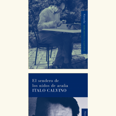
CONFIGURACIÓN DE COOKIES
HABILITAR TODO
RECHAZAR TODO
Cookies necesarias
Estas cookies son necesarias para que nuestro sitio
web funcione y no es posible deshabilitarlas desde
nuestro sistema. Es posible hacerlo desde el
navegador, pero en ese caso es posible que algunas
áreas de nuestra web dejen de funcionar
correctamente.
Cookies de rendimiento y analíticas
Estas cookies se utilizan para mejorar su experiencia
de navegación y optimizar el funcionamiento de
nuestro sitio web. Almacenan configuraciones de