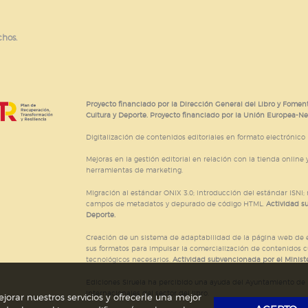
chos.
Proyecto financiado por la Dirección General del Libro y Foment
Cultura y Deporte. Proyecto financiado por la Unión Europea-N
Digitalización de contenidos editoriales en formato electrónico
Mejoras en la gestión editorial en relación con la tienda online y
herramientas de marketing.
Migración al estándar ONIX 3.0; introducción del estándar ISNI
campos de metadatos y depurado de código HTML.
Actividad s
Deporte.
Creación de un sistema de adaptabilidad de la página web de ed
sus formatos para impulsar la comercialización de contenidos c
tecnológicos necesarios.
Actividad subvencionada por el Ministe
Ediciones Siruela ha percibido una ayuda del Ayuntamiento de M
Internacionales del sector del libro.
jorar nuestros servicios y ofrecerle una mejor