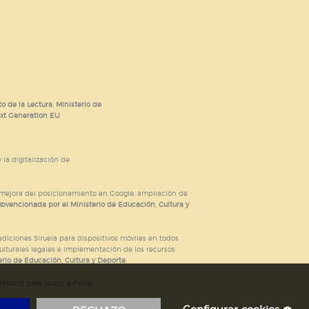
o de la Lectura, Ministerio de
ext Generation EU
 la digitalización de
; mejora del posicionamiento en Google; ampliación de
ubvencionada por el Ministerio de Educación, Cultura y
iciones Siruela para dispositivos móviles en todos
ulturales legales e implementación de los recursos
rio de Educación, Cultura y Deporte.
adrid para asistir a Ferias