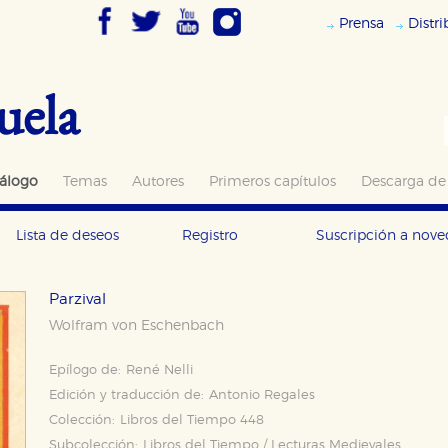
Prensa
Distr
uela
álogo
Temas
Autores
Primeros capítulos
Descarga de
Lista de deseos
Registro
Suscripción a nov
Parzival
Wolfram von Eschenbach
Epílogo de:
René Nelli
Edición y traducción de:
Antonio Regales
Colección:
Libros del Tiempo 448
Subcolección:
Libros del Tiempo / Lecturas Medievales