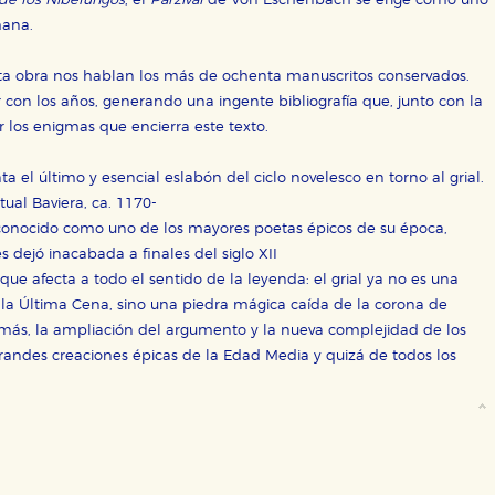
de los Nibelungos
, el
Parzival
de Von Eschenbach se erige como uno
mana.
OKIES
HABILITAR T
ta obra nos hablan los más de ochenta manuscritos conservados.
on los años, generando una ingente bibliografía que, junto con la
 los enigmas que encierra este texto.
ra que nuestro sitio web funcione y no es posible deshabilitarlas 
a el último y esencial eslabón del ciclo novelesco en torno al grial.
ero en ese caso es posible que algunas áreas de nuestra web deje
al Baviera, ca. 1170-
ticas
conocido como uno de los mayores poetas épicos de su época,
 mejorar su experiencia de navegación y optimizar el funcionamie
s dejó inacabada a finales del siglo XII
ara que no tenga que reconfigurarlos cada vez que nos visita. La i
ue afecta a todo el sentido de la leyenda: el grial ya no es una
e la Última Cena, sino una piedra mágica caída de la corona de
sociales
más, la ampliación del argumento y la nueva complejidad de los
or nuestros socios publicitarios y se utilizan para mostrar publici
randes creaciones épicas de la Edad Media y quizá de todos los
ectamente información personal sino que se basan en la identific
CIÓN