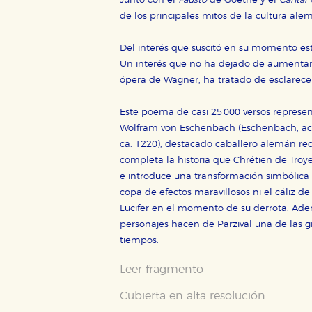
Junto con el
Fausto
de Goethe y el
Cantar 
de los principales mitos de la cultura ale
CONFIGURACIÓN DE CO
Del interés que suscitó en su momento es
Un interés que no ha dejado de aumentar c
ópera de Wagner, ha tratado de esclarecer
Cookies necesarias
Estas cookies son necesarias pa
Este poema de casi 25 000 versos represent
hacerlo desde el navegador, p
Wolfram von Eschenbach (Eschenbach, actu
Cookies de rendimiento y analí
ca. 1220), destacado caballero alemán re
Estas cookies se utilizan para
completa la historia que Chrétien de Troye
configuraciones de servicios p
e introduce una transformación simbólica q
tanto, es anónima.
copa de efectos maravillosos ni el cáliz d
Cookies de publicidad y redes 
Lucifer en el momento de su derrota. Ade
Estas cookies son gestionadas p
personajes hacen de Parzival una de las g
otros sitios. No almacenan dir
dispositivo de internet.
tiempos.
Leer fragmento
GUARDAR CONFIGURA
Cubierta en alta resolución