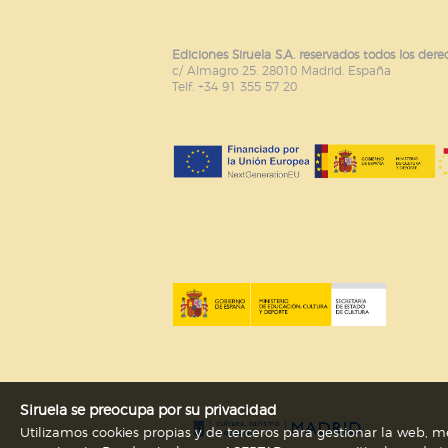
Ediciones Siruela S.A. reservados todos los dere
c/ Almagro 25. 28010 Madrid. España
Telf. +34 91 355 57 20
Siruela se preocupa por su privacidad
Utilizamos cookies propias y de terceros para gestionar la web, me