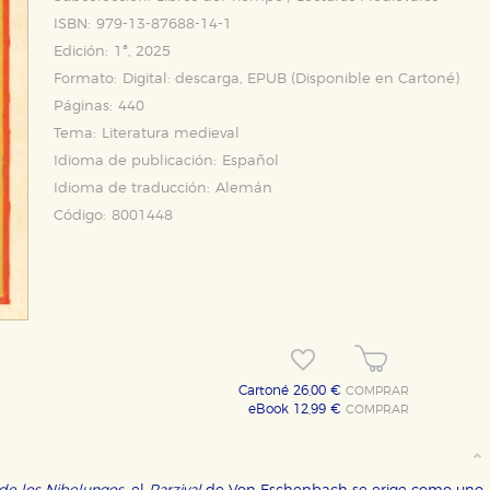
ISBN:
979-13-87688-14-1
Edición:
1ª, 2025
Formato:
Digital: descarga, EPUB (Disponible en
Cartoné
)
Páginas:
440
Tema:
Literatura medieval
Idioma de publicación:
Español
Idioma de traducción:
Alemán
Código:
8001448
Cartoné 26,00 €
COMPRAR
eBook 12,99 €
COMPRAR