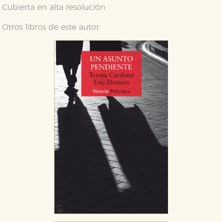
Cubierta en alta resolución
Otros libros de este autor:
CONFIGURACIÓN DE COOKIES
HABILITAR TODO
RECHAZAR TODO
Cookies necesarias
Estas cookies son necesarias para que nuestro sitio
web funcione y no es posible deshabilitarlas desde
nuestro sistema. Es posible hacerlo desde el
navegador, pero en ese caso es posible que algunas
áreas de nuestra web dejen de funcionar
correctamente.
Cookies de rendimiento y analíticas
Estas cookies se utilizan para mejorar su experiencia
de navegación y optimizar el funcionamiento de
nuestro sitio web. Almacenan configuraciones de
servicios para que no tenga que reconfigurarlos cada