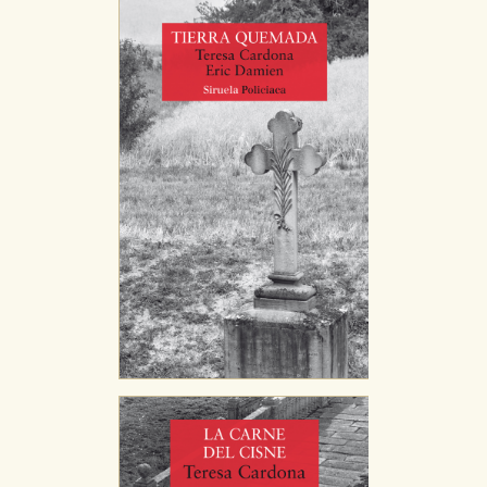
vez que nos visita. La información es agregada y, por lo
tanto, es anónima.
Cookies de publicidad y redes sociales
Estas cookies son gestionadas por nuestros socios
publicitarios y se utilizan para mostrar publicidad
relevante para sus intereses en otros sitios. No
almacenan directamente información personal sino
que se basan en la identificación única de su
navegador y dispositivo de internet.
GUARDAR CONFIGURACIÓN
Puede consultar nuestra
política de cookies