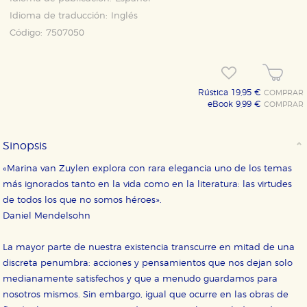
Idioma de traducción:
Inglés
Código:
7507050
Rústica 19,95 €
COMPRAR
eBook 9,99 €
COMPRAR
Sinopsis
CONFIGURACIÓN DE COOKIES
«Marina van Zuylen explora con rara elegancia uno de los temas
más ignorados tanto en la vida como en la literatura: las virtudes
HABILITAR TODO
RECHAZAR TODO
de todos los que no somos héroes».
Daniel Mendelsohn
La mayor parte de nuestra existencia transcurre en mitad de una
Cookies necesarias
discreta penumbra: acciones y pensamientos que nos dejan solo
Estas cookies son necesarias para que nuestro sitio
web funcione y no es posible deshabilitarlas desde
medianamente satisfechos y que a menudo guardamos para
nuestro sistema. Es posible hacerlo desde el
navegador, pero en ese caso es posible que algunas
nosotros mismos. Sin embargo, igual que ocurre en las obras de
áreas de nuestra web dejen de funcionar