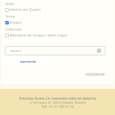
Autor:
Marina van Zuylen
Tema:
Ensayo
Colección:
Biblioteca de Ensayo / Serie mayor
Suscribirme
Interesante
Ediciones Siruela S.A. reservados todos los derechos.
c/ Almagro 25. 28010 Madrid. España
Telf. +34 91 355 57 20