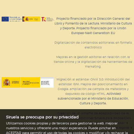
Proyecto financiado por la Dirección General del
Libro y Fomento de la Lectura, Ministerio de Cultura
y Deporte. Proyecto financiado por la Unión
Europea-Next Generation EU
Digitalización de contenidos editoriales en formato
electrónico
Mejoras en la gestión editorial en relación con la
tienda online y la digitalización de herramientas de
marketing.
Migración al estándar ONIX 3.0; introducción del
estándar ISNI; mejora del posicionamiento en
Google; ampliación de campos de metadatos y
depurado de código HTML.
Actividad
subvencionada por el Ministerio de Educación,
Cultura y Deporte.
Creación de un sistema de adaptabilidad de la
Siruela se preocupa por su privacidad
página web de ediciones Siruela para dispositivos
móviles en todos sus formatos para impulsar la
Utilizamos cookies propias y de terceros para gestionar la web, mejorar
comercialización de contenidos culturales legales e
nuestros servicios y ofrecerle una mejor experiencia. Puede pinchar en
implementación de los recursos tecnológicos
ACEPTAR para permitir el uso de todas las cookies o modificar y/o rechazar la