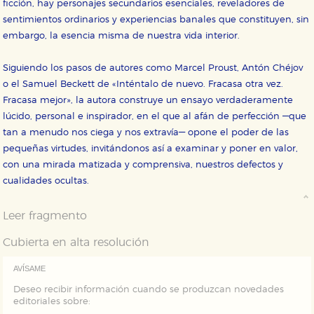
ficción, hay personajes secundarios esenciales, reveladores de
correctamente.
sentimientos ordinarios y experiencias banales que constituyen, sin
Cookies de rendimiento y analíticas
embargo, la esencia misma de nuestra vida interior.
Estas cookies se utilizan para mejorar su experiencia
de navegación y optimizar el funcionamiento de
nuestro sitio web. Almacenan configuraciones de
Siguiendo los pasos de autores como Marcel Proust, Antón Chéjov
servicios para que no tenga que reconfigurarlos cada
o el Samuel Beckett de «Inténtalo de nuevo. Fracasa otra vez.
vez que nos visita. La información es agregada y, por lo
tanto, es anónima.
Fracasa mejor», la autora construye un ensayo verdaderamente
lúcido, personal e inspirador, en el que al afán de perfección —que
Cookies de publicidad y redes sociales
Estas cookies son gestionadas por nuestros socios
tan a menudo nos ciega y nos extravía— opone el poder de las
publicitarios y se utilizan para mostrar publicidad
pequeñas virtudes, invitándonos así a examinar y poner en valor,
relevante para sus intereses en otros sitios. No
almacenan directamente información personal sino
con una mirada matizada y comprensiva, nuestros defectos y
que se basan en la identificación única de su
cualidades ocultas.
navegador y dispositivo de internet.
Leer fragmento
GUARDAR CONFIGURACIÓN
Cubierta en alta resolución
AVÍSAME
Puede consultar nuestra
política de cookies
Deseo recibir información cuando se produzcan novedades
editoriales sobre: