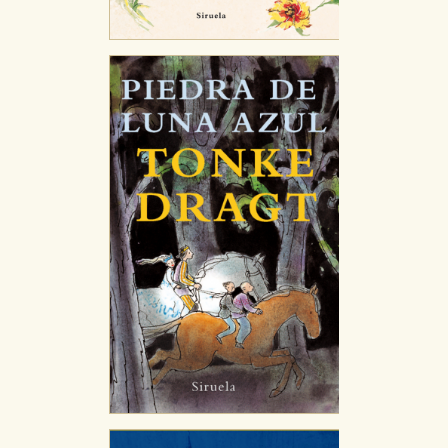
CONFIGURACIÓN DE COOKIES
HABILITAR TODO
RECHAZAR TODO
Cookies necesarias
Estas cookies son necesarias para que nuestro sitio
web funcione y no es posible deshabilitarlas desde
nuestro sistema. Es posible hacerlo desde el
navegador, pero en ese caso es posible que algunas
áreas de nuestra web dejen de funcionar
correctamente.
Cookies de rendimiento y analíticas
Estas cookies se utilizan para mejorar su experiencia
de navegación y optimizar el funcionamiento de
nuestro sitio web. Almacenan configuraciones de
servicios para que no tenga que reconfigurarlos cada
vez que nos visita. La información es agregada y, por lo
tanto, es anónima.
Cookies de publicidad y redes sociales