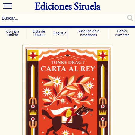
Ediciones Siruela
Suscripción a
Cómo
Compra
Lista de
Registro
online
deseos
novedades
comprar