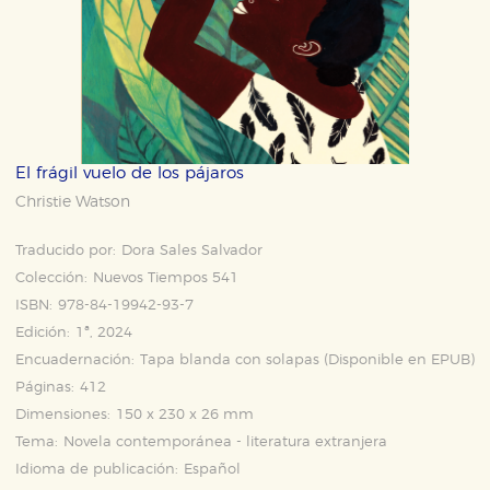
El frágil vuelo de los pájaros
Christie Watson
Traducido por:
Dora Sales Salvador
Colección:
Nuevos Tiempos 541
ISBN:
978-84-19942-93-7
Edición:
1ª, 2024
Encuadernación:
Tapa blanda con solapas (Disponible en
EPUB
)
Páginas:
412
Dimensiones:
150 x 230 x 26 mm
Tema:
Novela contemporánea - literatura extranjera
Idioma de publicación:
Español