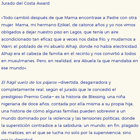
Cookies necesarias
Jurado del Costa Award
Estas cookies son necesarias para que nuestro sitio
web funcione y no es posible deshabilitarlas desde
«Todo cambió después de que Mama encontrase a Padre con otra
nuestro sistema. Es posible hacerlo desde el
navegador, pero en ese caso es posible que algunas
mujer. Mama, mi hermano Ezikiel, de catorce años y yo nos vimos
áreas de nuestra web dejen de funcionar
obligados a dejar nuestro piso en Lagos, que tenía un aire
correctamente.
acondicionado tan eficaz que a veces nos daba frío, y mudarnos a
Cookies de rendimiento y analíticas
Warri, el poblado de mi abuelo Alhaji, donde no había electricidad.
Estas cookies se utilizan para mejorar su experiencia
de navegación y optimizar el funcionamiento de
Alhaji era el cabeza de familia en el recinto y nos convirtió a todos
nuestro sitio web. Almacenan configuraciones de
en musulmanes. Pero, en realidad, era Abuela la que mandaba en
servicios para que no tenga que reconfigurarlos cada
vez que nos visita. La información es agregada y, por lo
ese mundo».
tanto, es anónima.
Cookies de publicidad y redes sociales
El frágil vuelo de los pájaros
—divertida, desgarradora y
Estas cookies son gestionadas por nuestros socios
completamente real, según el jurado que le concedió el
publicitarios y se utilizan para mostrar publicidad
prestigioso Premio Costa— es la historia de Blessing, una niña
relevante para sus intereses en otros sitios. No
almacenan directamente información personal sino
nigeriana de doce años, contada por ella misma a su propia hija;
que se basan en la identificación única de su
una historia de cómo algunas familias pueden sobrevivir a un
navegador y dispositivo de internet.
mundo dominado por la violencia y las tensiones políticas, donde
la superstición contradice a la sabiduría; un mundo, en fin, plagado
GUARDAR CONFIGURACIÓN
de matices, en el que se lucha no solo por la supervivencia, sino