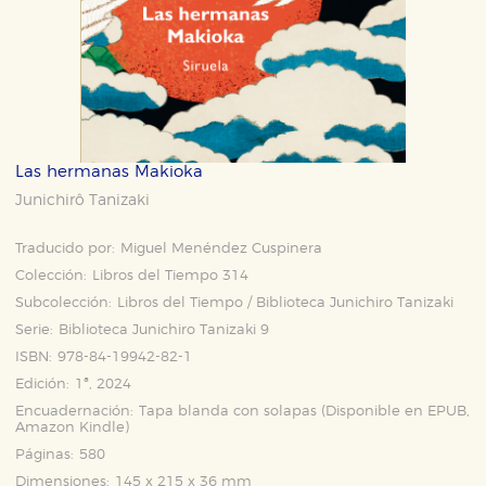
Las hermanas Makioka
Junichirô Tanizaki
Traducido por:
Miguel Menéndez Cuspinera
Colección:
Libros del Tiempo 314
Subcolección:
Libros del Tiempo / Biblioteca Junichiro Tanizaki
Serie:
Biblioteca Junichiro Tanizaki 9
ISBN:
978-84-19942-82-1
Edición:
1ª, 2024
Encuadernación:
Tapa blanda con solapas (Disponible en
EPUB
,
Amazon Kindle
)
Páginas:
580
Dimensiones:
145 x 215 x 36 mm