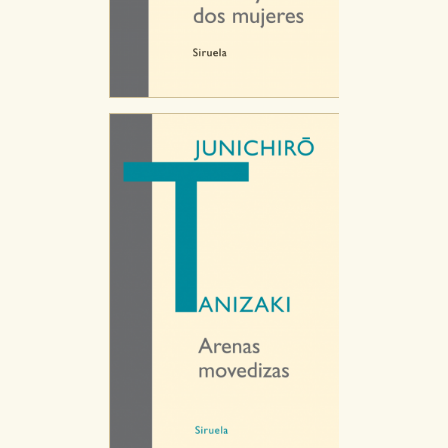
servicios para que no tenga que reconfigurarlos cada
vez que nos visita. La información es agregada y, por lo
tanto, es anónima.
Cookies de publicidad y redes sociales
Estas cookies son gestionadas por nuestros socios
publicitarios y se utilizan para mostrar publicidad
relevante para sus intereses en otros sitios. No
almacenan directamente información personal sino
que se basan en la identificación única de su
navegador y dispositivo de internet.
GUARDAR CONFIGURACIÓN
Puede consultar nuestra
política de cookies