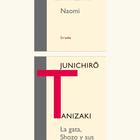
CONFIGURACIÓN DE COOKIES
HABILITAR TODO
RECHAZAR TODO
Cookies necesarias
Estas cookies son necesarias para que nuestro sitio
web funcione y no es posible deshabilitarlas desde
nuestro sistema. Es posible hacerlo desde el
navegador, pero en ese caso es posible que algunas
áreas de nuestra web dejen de funcionar
correctamente.
Cookies de rendimiento y analíticas
Estas cookies se utilizan para mejorar su experiencia
de navegación y optimizar el funcionamiento de
nuestro sitio web. Almacenan configuraciones de