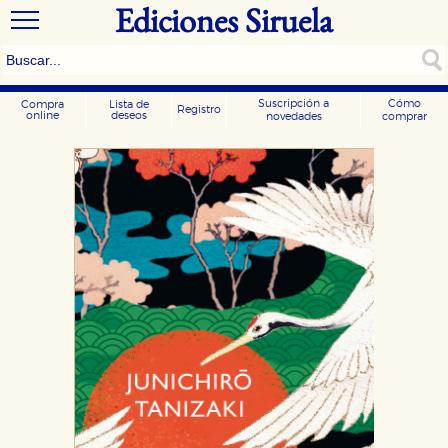
Ediciones Siruela
Suscripción a
Cómo
Compra
Lista de
Registro
online
deseos
novedades
comprar