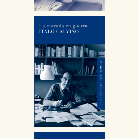
CONFIGURACIÓN DE COOKIES
HABILITAR TODO
RECHAZAR TODO
Cookies necesarias
Estas cookies son necesarias para que nuestro sitio
web funcione y no es posible deshabilitarlas desde
nuestro sistema. Es posible hacerlo desde el
navegador, pero en ese caso es posible que algunas
áreas de nuestra web dejen de funcionar
correctamente.
Cookies de rendimiento y analíticas
Estas cookies se utilizan para mejorar su experiencia
de navegación y optimizar el funcionamiento de
nuestro sitio web. Almacenan configuraciones de