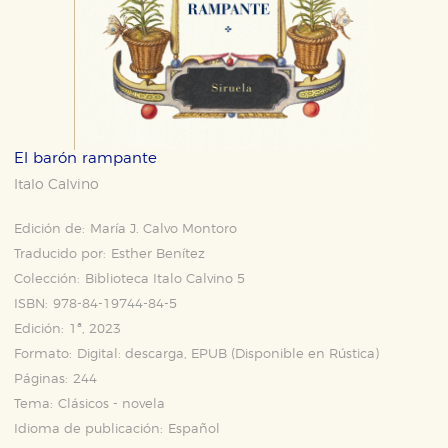
El barón rampante
Italo Calvino
Edición de:
María J. Calvo Montoro
Traducido por:
Esther Benítez
Colección:
Biblioteca Italo Calvino 5
ISBN:
978-84-19744-84-5
Edición:
1ª, 2023
Formato:
Digital: descarga, EPUB (Disponible en
Rústica
)
Páginas:
244
Tema:
Clásicos - novela
Idioma de publicación:
Español