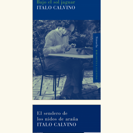
servicios para que no tenga que reconfigurarlos cada
vez que nos visita. La información es agregada y, por lo
tanto, es anónima.
Cookies de publicidad y redes sociales
Estas cookies son gestionadas por nuestros socios
publicitarios y se utilizan para mostrar publicidad
relevante para sus intereses en otros sitios. No
almacenan directamente información personal sino
que se basan en la identificación única de su
navegador y dispositivo de internet.
GUARDAR CONFIGURACIÓN
Puede consultar nuestra
política de cookies