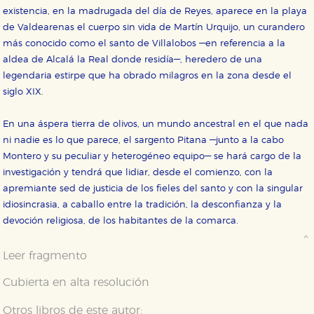
existencia, en la madrugada del día de Reyes, aparece en la playa
de Valdearenas el cuerpo sin vida de Martín Urquijo, un curandero
más conocido como el santo de Villalobos —en referencia a la
aldea de Alcalá la Real donde residía—, heredero de una
legendaria estirpe que ha obrado milagros en la zona des­de el
siglo XIX.
En una áspera tierra de olivos, un mundo ancestral en el que nada
ni nadie es lo que parece, el sargento Pitana —junto a la cabo
CONFIGURACIÓN DE COOKIES
Montero y su peculiar y heterogéneo equipo— se hará cargo de la
investigación y tendrá que lidiar, desde el comienzo, con la
HABILITAR TODO
RECHAZAR TODO
apremiante sed de justicia de los fieles del santo y con la singular
idiosincrasia, a caballo entre la tradición, la desconfianza y la
devoción religiosa, de los habitantes de la comarca.
Cookies necesarias
Estas cookies son necesarias para que nuestro sitio
Leer fragmento
web funcione y no es posible deshabilitarlas desde
nuestro sistema. Es posible hacerlo desde el
Cubierta en alta resolución
navegador, pero en ese caso es posible que algunas
áreas de nuestra web dejen de funcionar
correctamente.
Otros libros de este autor: