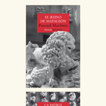
Cookies de rendimiento y analíticas
Estas cookies se utilizan para mejorar su experiencia
de navegación y optimizar el funcionamiento de
nuestro sitio web. Almacenan configuraciones de
servicios para que no tenga que reconfigurarlos cada
vez que nos visita. La información es agregada y, por lo
tanto, es anónima.
Cookies de publicidad y redes sociales
Estas cookies son gestionadas por nuestros socios
publicitarios y se utilizan para mostrar publicidad
relevante para sus intereses en otros sitios. No
almacenan directamente información personal sino
que se basan en la identificación única de su
navegador y dispositivo de internet.
GUARDAR CONFIGURACIÓN
Puede consultar nuestra
política de cookies