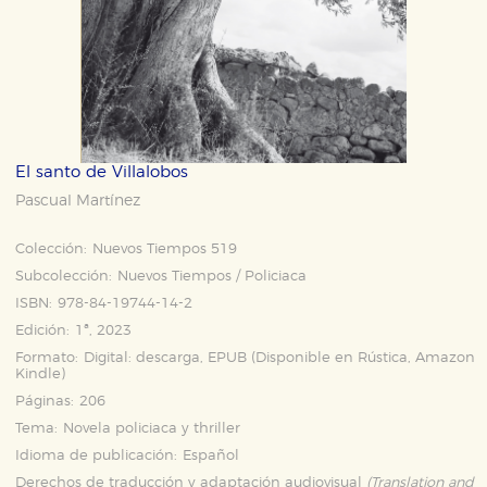
El santo de Villalobos
Pascual Martínez
Colección:
Nuevos Tiempos 519
Subcolección:
Nuevos Tiempos / Policiaca
ISBN:
978-84-19744-14-2
Edición:
1ª, 2023
Formato:
Digital: descarga, EPUB (Disponible en
Rústica
,
Amazon
Kindle
)
Páginas:
206
Tema:
Novela policiaca y thriller
Idioma de publicación:
Español
Derechos de traducción y adaptación audiovisual
(Translation and