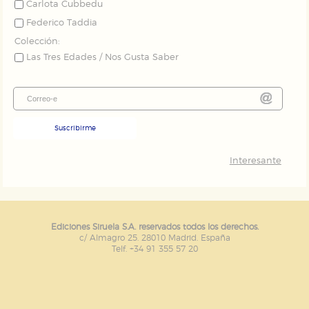
Carlota Cubbedu
navegador y dispositivo de internet.
Federico Taddia
Colección:
GUARDAR CONFIGURACIÓN
Las Tres Edades / Nos Gusta Saber
Puede consultar nuestra
política de cookies
Suscribirme
Interesante
Ediciones Siruela S.A. reservados todos los derechos.
c/ Almagro 25. 28010 Madrid. España
Telf. +34 91 355 57 20