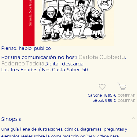
Pienso, hablo, publico
Carlota Cubbedu
Por una comunicación no hostil
,
Federico Taddia
Digital: descarga
Las Tres Edades / Nos Gusta Saber. 50.
Cartoné 18,95 €
COMPRAR
eBook 9,99 €
COMPRAR
Sinopsis
Una guía llena de ilustraciones, cómics, diagramas, preguntas y
CONFIGURACIÓN DE COOKIES
ejemplos reales sobre la comunicación
online
y
offline
para