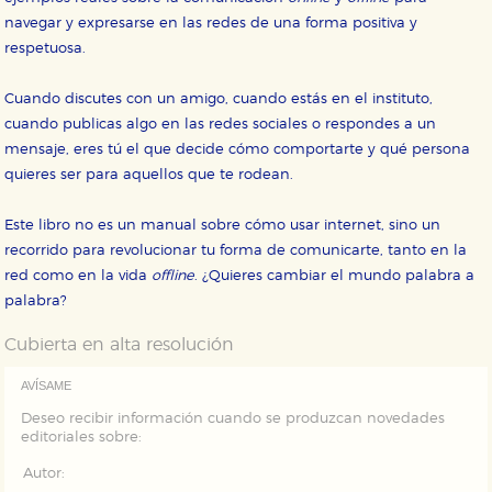
navegar y expresarse en las redes de una forma positiva y
HABILITAR TODO
RECHAZAR TODO
respetuosa.
Cuando discutes con un amigo, cuando estás en el instituto,
Cookies necesarias
cuando publicas algo en las redes sociales o respondes a un
Estas cookies son necesarias para que nuestro sitio
mensaje, eres tú el que decide cómo comportarte y qué persona
web funcione y no es posible deshabilitarlas desde
quieres ser para aquellos que te rodean.
nuestro sistema. Es posible hacerlo desde el
navegador, pero en ese caso es posible que algunas
áreas de nuestra web dejen de funcionar
Este libro no es un manual sobre cómo usar internet, sino un
correctamente.
recorrido para revolucionar tu forma de comunicarte, tanto en la
Cookies de rendimiento y analíticas
red como en la vida
offline
. ¿Quieres cambiar el mundo palabra a
Estas cookies se utilizan para mejorar su experiencia
de navegación y optimizar el funcionamiento de
palabra?
nuestro sitio web. Almacenan configuraciones de
servicios para que no tenga que reconfigurarlos cada
Cubierta en alta resolución
vez que nos visita. La información es agregada y, por lo
tanto, es anónima.
AVÍSAME
Cookies de publicidad y redes sociales
Deseo recibir información cuando se produzcan novedades
Estas cookies son gestionadas por nuestros socios
editoriales sobre:
publicitarios y se utilizan para mostrar publicidad
relevante para sus intereses en otros sitios. No
almacenan directamente información personal sino
Autor:
que se basan en la identificación única de su