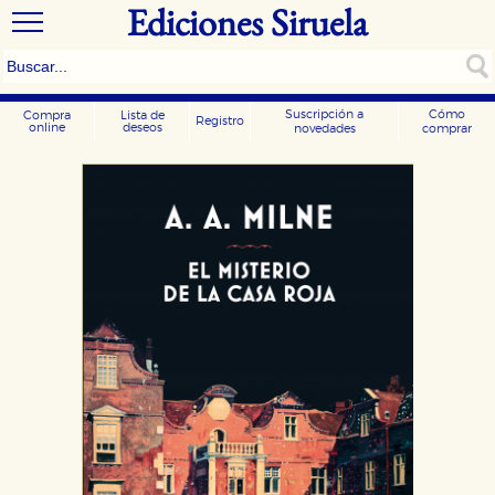
Ediciones Siruela
Suscripción a
Cómo
Compra
Lista de
Registro
online
deseos
novedades
comprar