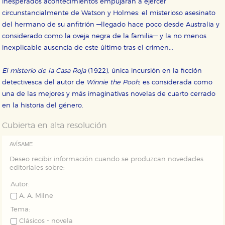
inesperados acontecimientos empujarán a ejercer
Cookies de rendimiento y analíticas
circunstancialmente de Watson y Holmes: el misterioso asesinato
Estas cookies se utilizan para mejorar su experiencia
de navegación y optimizar el funcionamiento de
del hermano de su anfitrión —llegado hace poco desde Australia y
nuestro sitio web. Almacenan configuraciones de
considerado como la oveja negra de la familia— y la no menos
servicios para que no tenga que reconfigurarlos cada
vez que nos visita. La información es agregada y, por lo
inexplicable ausencia de este último tras el crimen...
tanto, es anónima.
Cookies de publicidad y redes sociales
El misterio de la Casa Roja
(1922), única incursión en la ficción
Estas cookies son gestionadas por nuestros socios
detectivesca del autor de
Winnie the Pooh
, es considerada como
publicitarios y se utilizan para mostrar publicidad
relevante para sus intereses en otros sitios. No
una de las mejores y más imaginativas novelas de cuarto cerrado
almacenan directamente información personal sino
en la historia del género.
que se basan en la identificación única de su
navegador y dispositivo de internet.
Cubierta en alta resolución
GUARDAR CONFIGURACIÓN
AVÍSAME
Deseo recibir información cuando se produzcan novedades
editoriales sobre:
Puede consultar nuestra
política de cookies
Autor:
A. A. Milne
Tema:
Clásicos - novela