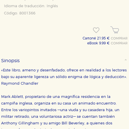
Idioma de traducción:
Inglés
Código:
8001366
Cartoné 21,95 €
COMPRAR
eBook 9,99 €
COMPRAR
CONFIGURACIÓN DE COOKIES
Sinopsis
«Este libro, ameno y desenfadado, ofrece en realidad a los lectores
HABILITAR TODO
RECHAZAR TODO
bajo su aparente ligereza un sólido enigma de lógica y deducción».
Raymond Chandler
Cookies necesarias
Mark Ablett, propietario de una magnífica residencia en la
Estas cookies son necesarias para que nuestro sitio
campiña inglesa, organiza en su casa un animado encuentro.
web funcione y no es posible deshabilitarlas desde
nuestro sistema. Es posible hacerlo desde el
Entre los variopintos invitados —una viuda y su casadera hija, un
navegador, pero en ese caso es posible que algunas
militar retirado, una voluntariosa actriz— se cuentan también
áreas de nuestra web dejen de funcionar
correctamente.
Anthony Gillingham y su amigo Bill Beverley, a quienes dos