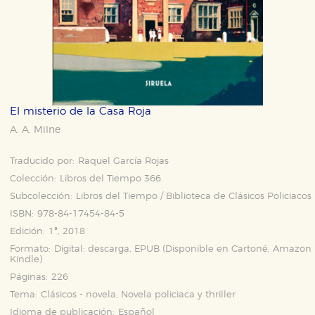
El misterio de la Casa Roja
A. A. Milne
Traducido por:
Raquel García Rojas
Colección:
Libros del Tiempo 366
Subcolección:
Libros del Tiempo / Biblioteca de Clásicos Policiacos
ISBN:
978-84-17454-84-5
Edición:
1ª, 2018
Formato:
Digital: descarga, EPUB (Disponible en
Cartoné
,
Amazon
Kindle
)
Páginas:
226
Tema:
Clásicos - novela, Novela policiaca y thriller
Idioma de publicación:
Español