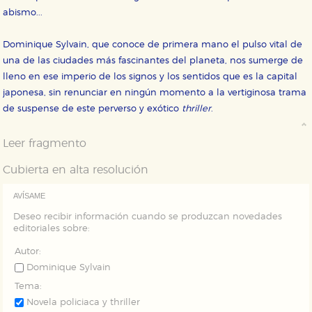
Estas cookies se utilizan para mejorar su experiencia
abismo...
de navegación y optimizar el funcionamiento de
nuestro sitio web. Almacenan configuraciones de
servicios para que no tenga que reconfigurarlos cada
Dominique Sylvain, que conoce de primera mano el pulso vital de
vez que nos visita. La información es agregada y, por lo
tanto, es anónima.
una de las ciudades más fascinantes del planeta, nos sumerge de
lleno en ese imperio de los signos y los sentidos que es la capital
Cookies de publicidad y redes sociales
japonesa, sin renunciar en ningún momento a la vertiginosa trama
Estas cookies son gestionadas por nuestros socios
publicitarios y se utilizan para mostrar publicidad
de suspense de este perverso y exótico
thriller
.
relevante para sus intereses en otros sitios. No
almacenan directamente información personal sino
que se basan en la identificación única de su
Leer fragmento
navegador y dispositivo de internet.
Cubierta en alta resolución
GUARDAR CONFIGURACIÓN
AVÍSAME
Deseo recibir información cuando se produzcan novedades
editoriales sobre:
Puede consultar nuestra
política de cookies
Autor:
Dominique Sylvain
Tema:
Novela policiaca y thriller