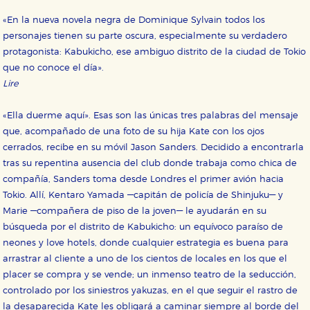
«En la nueva novela negra de Dominique Sylvain todos los
personajes tienen su parte oscura, especialmente su verdadero
protagonista: Kabukicho, ese ambiguo distrito de la ciudad de Tokio
que no conoce el día».
Lire
«Ella duerme aquí». Esas son las únicas tres palabras del mensaje
CONFIGURACIÓN DE COOKIES
que, acompañado de una foto de su hija Kate con los ojos
cerrados, recibe en su móvil Jason Sanders. Decidido a encontrarla
HABILITAR TODO
RECHAZAR TODO
tras su repentina ausencia del club donde trabaja como chica de
compañía, Sanders toma desde Londres el primer avión hacia
Tokio. Allí, Kentaro Yamada —capitán de policía de Shinjuku— y
Marie —compañera de piso de la joven— le ayudarán en su
Cookies necesarias
búsqueda por el distrito de Kabukicho: un equívoco paraíso de
Estas cookies son necesarias para que nuestro sitio
web funcione y no es posible deshabilitarlas desde
neones y love hotels, donde cualquier estrategia es buena para
nuestro sistema. Es posible hacerlo desde el
arrastrar al cliente a uno de los cientos de locales en los que el
navegador, pero en ese caso es posible que algunas
áreas de nuestra web dejen de funcionar
placer se compra y se vende; un inmenso teatro de la seducción,
correctamente.
controlado por los siniestros yakuzas, en el que seguir el rastro de
Cookies de rendimiento y analíticas
la desaparecida Kate les obligará a caminar siempre al borde del