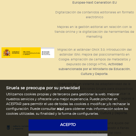
Europea-Next Generation EU
Digitalización de contenidos editoriales en formato
electrónico
Mejoras en la gestión editorial en relación con la
tienda online y la digitalización de herramientas de
marketing.
Migración al estándar ONIX 3.0; introducción del
estándar ISNI; mejora del posicionamiento en
Google; ampliación de campos de metadatos y
depurado de código HTML.
Actividad
subvencionada por el Ministerio de Educación,
Cultura y Deporte.
Creación de un sistema de adaptabilidad de la
Siruela se preocupa por su privacidad
página web de ediciones Siruela para dispositivos
móviles en todos sus formatos para impulsar la
Utilizamos cookies propias y de terceros para gestionar la web, mejorar
comercialización de contenidos culturales legales e
nuestros servicios y ofrecerle una mejor experiencia. Puede pinchar en
implementación de los recursos tecnológicos
ACEPTAR para permitir el uso de todas las cookies o modificar y/o rechazar la
necesarios.
Actividad subvencionada por el
configuración. Puede consultar
aquí
para obtener más información sobre las
Ministerio de Educación, Cultura y Deporte.
cookies utilizadas, su finalidad y la forma de configurarlas.
Ediciones Siruela ha percibido una ayuda del
ACEPTO
Ayuntamiento de Madrid para asistir a Ferias
Internacionales del sector del libro.