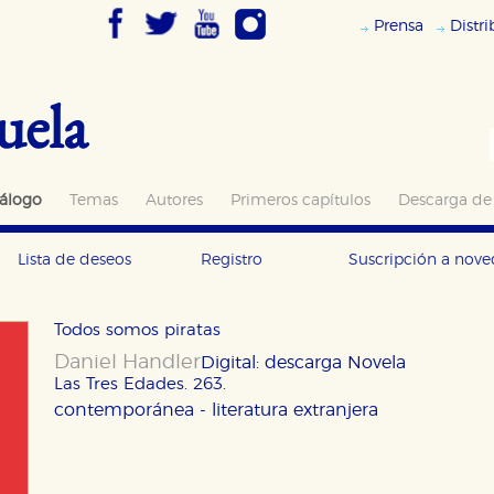
Prensa
Distr
uela
álogo
Temas
Autores
Primeros capítulos
Descarga de
Lista de deseos
Registro
Suscripción a nov
Todos somos piratas
Daniel Handler
Digital: descarga
Novela
Las Tres Edades. 263.
contemporánea - literatura extranjera