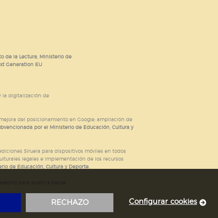
o de la Lectura, Ministerio de
ext Generation EU
 la digitalización de
; mejora del posicionamiento en Google; ampliación de
ubvencionada por el Ministerio de Educación, Cultura y
iciones Siruela para dispositivos móviles en todos
ulturales legales e implementación de los recursos
rio de Educación, Cultura y Deporte.
adrid para asistir a Ferias
Configurar cookies
RECHAZO