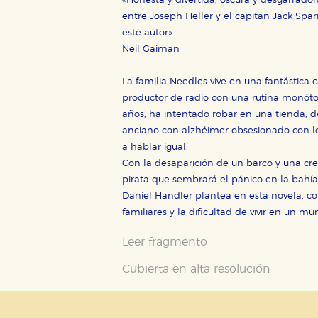
«Honesta y divertida, oscura y desgarrado
tanto, es anónima.
entre Joseph Heller y el capitán Jack Spa
Cookies de publicidad y redes 
este autor».
Neil Gaiman
Estas cookies son gestionadas p
otros sitios. No almacenan dir
dispositivo de internet.
La familia Needles vive en una fantástica c
productor de radio con una rutina monóto
años, ha intentado robar en una tienda, 
GUARDAR CONFIGURA
anciano con alzhéimer obsesionado con l
a hablar igual.
Con la desaparición de un barco y una crec
pirata que sembrará el pánico en la bahía
Puede consultar nuestra
política d
Daniel Handler plantea en esta novela, c
familiares y la dificultad de vivir en un m
Leer fragmento
Cubierta en alta resolución