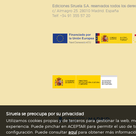
Ediciones Siruela S.A. reservados todos los dere
c/ Almagro 25. 28010 Madrid. España
Telf. +34 91 355 57 20
Siruela se preocupa por su privacidad
Utilizamos cookies propias y de terceros para gestionar la web, me
experiencia. Puede pinchar en ACEPTAR para permitir el uso de to
Legal
configuración. Puede consultar
aquí
para obtener más información s