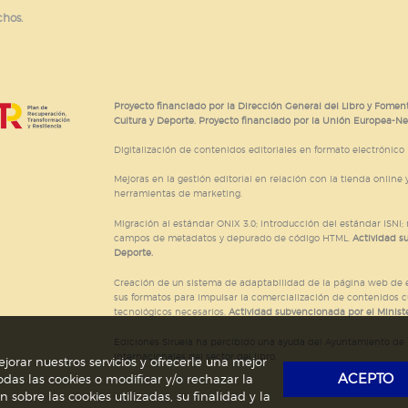
chos.
Proyecto financiado por la Dirección General del Libro y Foment
Cultura y Deporte. Proyecto financiado por la Unión Europea-N
Digitalización de contenidos editoriales en formato electrónico
Mejoras en la gestión editorial en relación con la tienda online y
herramientas de marketing.
Migración al estándar ONIX 3.0; introducción del estándar ISNI
campos de metadatos y depurado de código HTML.
Actividad s
Deporte.
Creación de un sistema de adaptabilidad de la página web de ed
sus formatos para impulsar la comercialización de contenidos c
tecnológicos necesarios.
Actividad subvencionada por el Ministe
Ediciones Siruela ha percibido una ayuda del Ayuntamiento de M
Internacionales del sector del libro.
jorar nuestros servicios y ofrecerle una mejor
ACEPTO
das las cookies o modificar y/o rechazar la
obre las cookies utilizadas, su finalidad y la