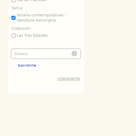
Daniel Handler
Tema:
Novela contemporánea -
literatura extranjera
Colección:
Las Tres Edades
Suscribirme
ODO
RECHAZAR TODO
Interesante
desde nuestro sistema. Es posible
n de funcionar correctamente.
nto de nuestro sitio web. Almacenan
nformación es agregada y, por lo