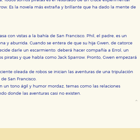
ra, Todos somos piratas es el resultado de un cruce experimental
rrow. Es la novela más extraña y brillante que ha dado la mente de
sociales
or nuestros socios publicitarios y se utilizan para mostrar publici
ectamente información personal sino que se basan en la identific
asa con vistas a la bahía de San Francisco. Phil, el padre, es un
na y aburrida. Cuando se entera de que su hija Gwen, de catorce
decide darle un escarmiento: deberá hacer compañía a Errol, un
CIÓN
os piratas y que habla como Jack Sparrow. Pronto, Gwen empezará
iente oleada de robos se inician las aventuras de una tripulación
 de San Francisco.
e cookies
on un tono ágil y humor mordaz, temas como las relaciones
undo donde las aventuras casi no existen.