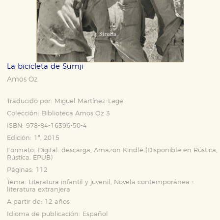
La bicicleta de Sumji
Amos Oz
Traducido por:
Miguel Martínez-Lage
Colección:
Biblioteca Amos Oz 3
ISBN:
978-84-16396-50-4
Edición:
1ª, 2015
Formato:
Digital: descarga, Amazon Kindle (Disponible en
Rústica
,
Rústica
,
EPUB
)
Páginas:
112
Tema:
Literatura infantil y juvenil, Novela contemporánea -
literatura extranjera
A partir de:
12 años
Idioma de publicación:
Español