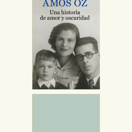
Cookies necesarias
Estas cookies son necesarias para que nuestro sitio
web funcione y no es posible deshabilitarlas desde
nuestro sistema. Es posible hacerlo desde el
navegador, pero en ese caso es posible que algunas
áreas de nuestra web dejen de funcionar
correctamente.
Cookies de rendimiento y analíticas
Estas cookies se utilizan para mejorar su experiencia
de navegación y optimizar el funcionamiento de
nuestro sitio web. Almacenan configuraciones de
servicios para que no tenga que reconfigurarlos cada
vez que nos visita. La información es agregada y, por lo
tanto, es anónima.
Cookies de publicidad y redes sociales
Estas cookies son gestionadas por nuestros socios
publicitarios y se utilizan para mostrar publicidad
relevante para sus intereses en otros sitios. No
almacenan directamente información personal sino
que se basan en la identificación única de su
navegador y dispositivo de internet.
GUARDAR CONFIGURACIÓN