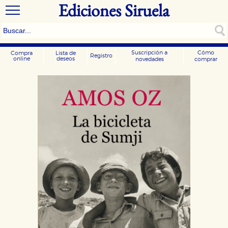
Ediciones Siruela
Suscripción a
Cómo
Compra
Lista de
Registro
online
deseos
novedades
comprar