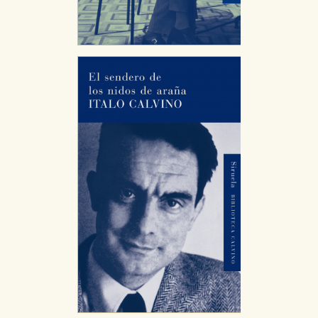
servicios para que no tenga que reconfigurarlos cada
vez que nos visita. La información es agregada y, por lo
tanto, es anónima.
Cookies de publicidad y redes sociales
Estas cookies son gestionadas por nuestros socios
publicitarios y se utilizan para mostrar publicidad
relevante para sus intereses en otros sitios. No
almacenan directamente información personal sino
que se basan en la identificación única de su
navegador y dispositivo de internet.
GUARDAR CONFIGURACIÓN
Puede consultar nuestra
política de cookies