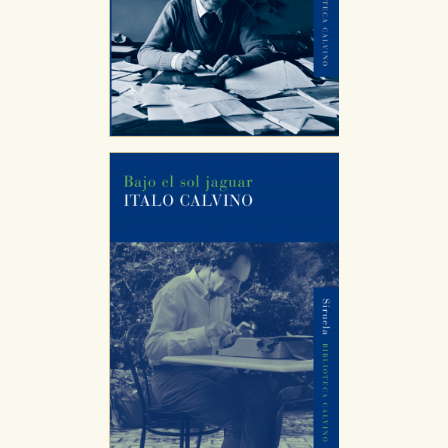
CONFIGURACIÓN DE COOKIES
HABILITAR TODO
RECHAZAR TODO
Cookies necesarias
Estas cookies son necesarias para que nuestro sitio
web funcione y no es posible deshabilitarlas desde
nuestro sistema. Es posible hacerlo desde el
navegador, pero en ese caso es posible que algunas
áreas de nuestra web dejen de funcionar
correctamente.
Cookies de rendimiento y analíticas
Estas cookies se utilizan para mejorar su experiencia
de navegación y optimizar el funcionamiento de
nuestro sitio web. Almacenan configuraciones de