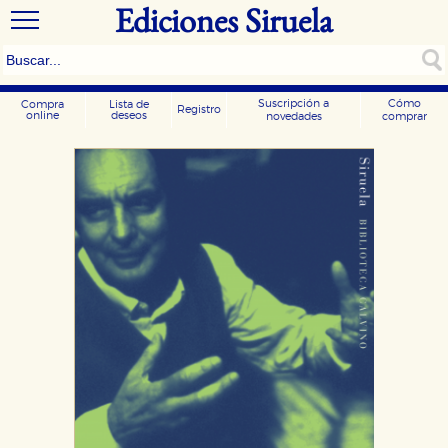
Ediciones Siruela
Suscripción a
Cómo
Compra
Lista de
Registro
online
deseos
novedades
comprar