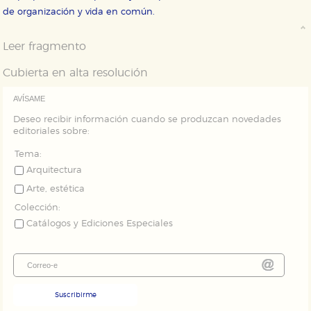
tanto, es anónima.
de organización y vida en común.
Cookies de publicidad y redes sociales
Estas cookies son gestionadas por nuestros socios
Leer fragmento
publicitarios y se utilizan para mostrar publicidad
relevante para sus intereses en otros sitios. No
almacenan directamente información personal sino
Cubierta en alta resolución
que se basan en la identificación única de su
navegador y dispositivo de internet.
AVÍSAME
Deseo recibir información cuando se produzcan novedades
GUARDAR CONFIGURACIÓN
editoriales sobre:
Tema:
Arquitectura
Puede consultar nuestra
política de cookies
Arte, estética
Colección:
Catálogos y Ediciones Especiales
Suscribirme