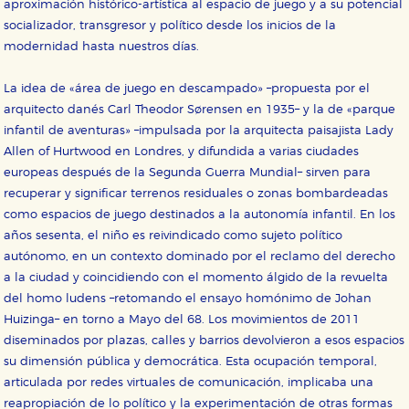
aproximación histórico-artística al espacio de juego y a su potencial
socializador, transgresor y político desde los inicios de la
modernidad hasta nuestros días.
La idea de «área de juego en descampado» –propuesta por el
CONFIGURACIÓN DE COOKIES
arquitecto danés Carl Theodor Sørensen en 1935– y la de «parque
infantil de aventuras» –impulsada por la arquitecta paisajista Lady
HABILITAR TODO
RECHAZAR TODO
Allen of Hurtwood en Londres, y difundida a varias ciudades
europeas después de la Segunda Guerra Mundial– sirven para
recuperar y significar terrenos residuales o zonas bombardeadas
Cookies necesarias
como espacios de juego destinados a la autonomía infantil. En los
Estas cookies son necesarias para que nuestro sitio
años sesenta, el niño es reivindicado como sujeto político
web funcione y no es posible deshabilitarlas desde
autónomo, en un contexto dominado por el reclamo del derecho
nuestro sistema. Es posible hacerlo desde el
navegador, pero en ese caso es posible que algunas
a la ciudad y coincidiendo con el momento álgido de la revuelta
áreas de nuestra web dejen de funcionar
del homo ludens –retomando el ensayo homónimo de Johan
correctamente.
Huizinga– en torno a Mayo del 68. Los movimientos de 2011
Cookies de rendimiento y analíticas
diseminados por plazas, calles y barrios devolvieron a esos espacios
Estas cookies se utilizan para mejorar su experiencia
de navegación y optimizar el funcionamiento de
su dimensión pública y democrática. Esta ocupación temporal,
nuestro sitio web. Almacenan configuraciones de
articulada por redes virtuales de comunicación, implicaba una
servicios para que no tenga que reconfigurarlos cada
vez que nos visita. La información es agregada y, por lo
reapropiación de lo político y la experimentación de otras formas