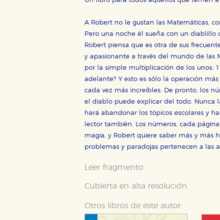
Un libro para todos aquellos que temen a
A Robert no le gustan las Matemáticas, 
Pero una noche él sueña con un diablillo 
Robert piensa que es otra de sus frecuent
y apasionante a través del mundo de las 
por la simple multiplicación de los unos: 
adelante? Y esto es sólo la operación más
cada vez más increíbles. De pronto, los nú
el diablo puede explicar del todo. Nunca l
CONFIGURACIÓN DE CO
hará abandonar los tópicos escolares y har
lector también. Los números, cada página
magia, y Robert quiere saber más y más ha
problemas y paradojas pertenecen a las alt
Cookies necesarias
Estas cookies son necesarias pa
Leer fragmento
hacerlo desde el navegador, p
Cubierta en alta resolución
Cookies de rendimiento y analí
Estas cookies se utilizan para
Otros libros de este autor:
configuraciones de servicios p
tanto, es anónima.