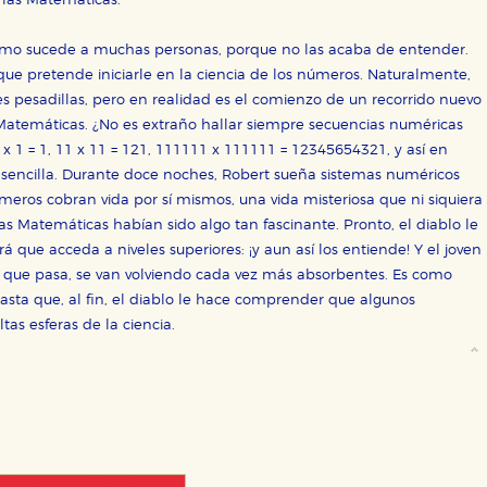
 las Matemáticas.
como sucede a muchas personas, porque no las acaba de entender.
que pretende iniciarle en la ciencia de los números. Naturalmente,
es pesadillas, pero en realidad es el comienzo de un recorrido nuevo
Matemáticas. ¿No es extraño hallar siempre secuencias numéricas
1 x 1 = 1, 11 x 11 = 121, 111111 x 111111 = 12345654321, y así en
 sencilla. Durante doce noches, Robert sueña sistemas numéricos
meros cobran vida por sí mismos, una vida misteriosa que ni siquiera
as Matemáticas habían sido algo tan fascinante. Pronto, el diablo le
OKIES
HABILITAR T
á que acceda a niveles superiores: ¡y aun así los entiende! Y el joven
 que pasa, se van volviendo cada vez más absorbentes. Es como
sta que, al fin, el diablo le hace comprender que algunos
as esferas de la ciencia.
ra que nuestro sitio web funcione y no es posible deshabilitarlas 
ero en ese caso es posible que algunas áreas de nuestra web deje
ticas
 mejorar su experiencia de navegación y optimizar el funcionamie
ara que no tenga que reconfigurarlos cada vez que nos visita. La i