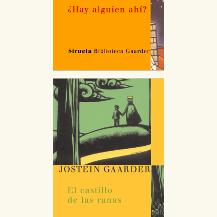
Cookies necesarias
Estas cookies son necesarias para que nuestro sitio
web funcione y no es posible deshabilitarlas desde
nuestro sistema. Es posible hacerlo desde el
navegador, pero en ese caso es posible que algunas
áreas de nuestra web dejen de funcionar
correctamente.
Cookies de rendimiento y analíticas
Estas cookies se utilizan para mejorar su experiencia
de navegación y optimizar el funcionamiento de
nuestro sitio web. Almacenan configuraciones de
servicios para que no tenga que reconfigurarlos cada
vez que nos visita. La información es agregada y, por lo
tanto, es anónima.
Cookies de publicidad y redes sociales
Estas cookies son gestionadas por nuestros socios
publicitarios y se utilizan para mostrar publicidad
relevante para sus intereses en otros sitios. No
almacenan directamente información personal sino
que se basan en la identificación única de su
navegador y dispositivo de internet.
GUARDAR CONFIGURACIÓN