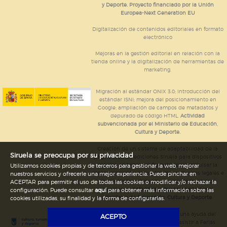
y Deporte. Proyecto financiado por la Unión
Europea-Next Generation EU
Digitalización de contenidos editoriales en formato
electrónico
Mejoras en la gestión editorial en relación con la
tienda online y la digitalización de herramientas de
marketing.
Migración al estándar ONIX 3.0; introducción del
estándar ISNI; mejora del posicionamiento en
Google; ampliación de campos de metadatos y
depurado de código HTML.
Actividad
subvencionada por el Ministerio de Educación,
Cultura y Deporte.
Creación de un sistema de adaptabilidad de la
Siruela se preocupa por su privacidad
página web de ediciones Siruela para dispositivos
móviles en todos sus formatos para impulsar la
Utilizamos cookies propias y de terceros para gestionar la web, mejorar
comercialización de contenidos culturales legales e
nuestros servicios y ofrecerle una mejor experiencia. Puede pinchar en
implementación de los recursos tecnológicos
ACEPTAR para permitir el uso de todas las cookies o modificar y/o rechazar la
necesarios.
Actividad subvencionada por el
configuración. Puede consultar
aquí
para obtener más información sobre las
Ministerio de Educación, Cultura y Deporte.
cookies utilizadas, su finalidad y la forma de configurarlas.
Ediciones Siruela ha percibido una ayuda del
ACEPTO
Ayuntamiento de Madrid para asistir a Ferias