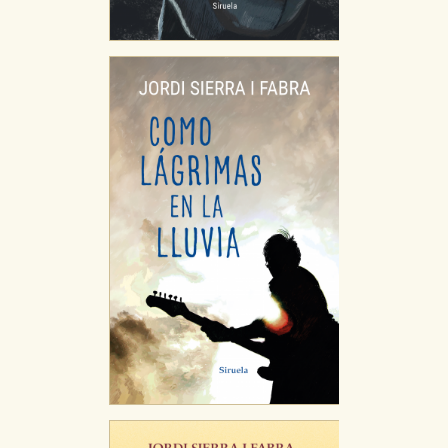
HABILITAR TODO
RECHAZAR TODO
Cookies necesarias
Estas cookies son necesarias para que nuestro sitio
web funcione y no es posible deshabilitarlas desde
nuestro sistema. Es posible hacerlo desde el
navegador, pero en ese caso es posible que algunas
áreas de nuestra web dejen de funcionar
correctamente.
Cookies de rendimiento y analíticas
Estas cookies se utilizan para mejorar su experiencia
de navegación y optimizar el funcionamiento de
nuestro sitio web. Almacenan configuraciones de
servicios para que no tenga que reconfigurarlos cada
vez que nos visita. La información es agregada y, por lo
tanto, es anónima.
Cookies de publicidad y redes sociales
Estas cookies son gestionadas por nuestros socios
publicitarios y se utilizan para mostrar publicidad
relevante para sus intereses en otros sitios. No
almacenan directamente información personal sino
que se basan en la identificación única de su
navegador y dispositivo de internet.