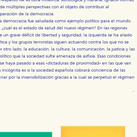
espaldo de su obra filosófica, sociológica y literaria, Ignacio Gómez
de múltiples perspectivas con el objeto de contribuir al
uperación de la democracia.
 la democracia fue saludada como ejemplo político para el mundo.
, ¿cuál es el estado de salud del nuevo régimen? En las regiones
n grave déficit de libertad y seguridad, la izquierda se ha aliado
tica y los grupos terroristas siguen actuando contra los que no se
 otro lado, la educación, la cultura, la comunicación, la justicia y las
lítico que la sociedad sufre amenaza de asfixia. Esas condiciones
se haya pasado a esas «dictaduras de proximidad» en las que van
cógnita es si la sociedad española cobrará conciencia de las
ganar por la insensibilización gracias a la cual se perpetuó el régimen