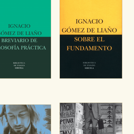
OKIES
HABILITAR T
ra que nuestro sitio web funcione y no es posible deshabilitarlas 
ero en ese caso es posible que algunas áreas de nuestra web deje
ticas
 mejorar su experiencia de navegación y optimizar el funcionamie
ara que no tenga que reconfigurarlos cada vez que nos visita. La i
sociales
or nuestros socios publicitarios y se utilizan para mostrar publici
ectamente información personal sino que se basan en la identific