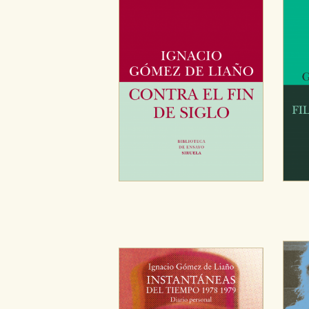
CONFIGURACIÓN DE CO
Cookies necesarias
Estas cookies son necesarias pa
hacerlo desde el navegador, p
Cookies de rendimiento y analí
Estas cookies se utilizan para
configuraciones de servicios p
tanto, es anónima.
Cookies de publicidad y redes 
Estas cookies son gestionadas p
otros sitios. No almacenan dir