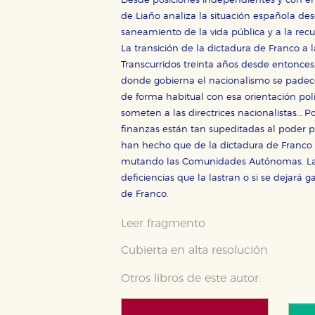
Desde posiciones independientes y con el r
de Liaño analiza la situación española des
saneamiento de la vida pública y a la rec
La transición de la dictadura de Franco a
Transcurridos treinta años desde entonces
donde gobierna el nacionalismo se padece u
de forma habitual con esa orientación polí
someten a las directrices nacionalistas… Por
finanzas están tan supeditadas al poder po
han hecho que de la dictadura de Franco 
mutando las Comunidades Autónomas. La in
deficiencias que la lastran o si se dejará 
de Franco.
Leer fragmento
Cubierta en alta resolución
Otros libros de este autor: