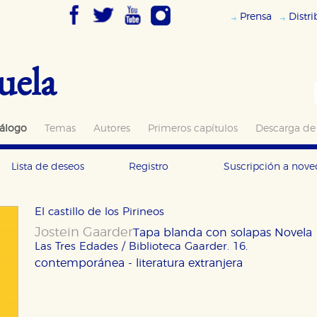
Prensa
Distr
uela
álogo
Temas
Autores
Primeros capítulos
Descarga de
Lista de deseos
Registro
Suscripción a nov
El castillo de los Pirineos
Jostein Gaarder
Tapa blanda con solapas
Novela
Las Tres Edades / Biblioteca Gaarder. 16.
contemporánea - literatura extranjera