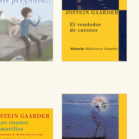
OKIES
HABILITAR T
ra que nuestro sitio web funcione y no es posible deshabilitarlas 
ero en ese caso es posible que algunas áreas de nuestra web deje
ticas
 mejorar su experiencia de navegación y optimizar el funcionamie
ara que no tenga que reconfigurarlos cada vez que nos visita. La i