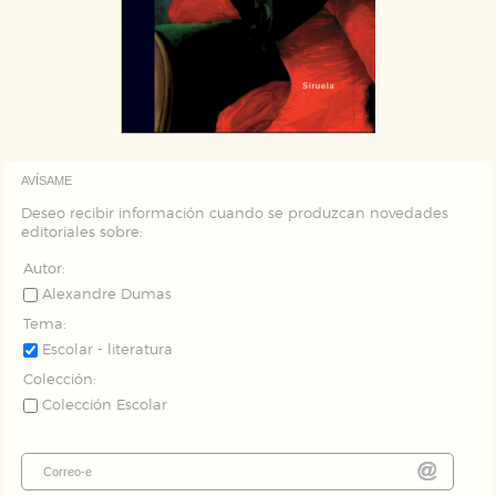
AVÍSAME
Deseo recibir información cuando se produzcan novedades
editoriales sobre:
Autor:
Alexandre Dumas
Tema:
Escolar - literatura
Colección:
Colección Escolar