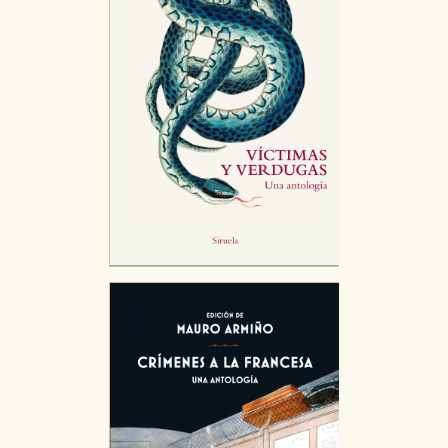
Cookies necesarias
Estas cookies son necesarias para que nuestro sitio
web funcione y no es posible deshabilitarlas desde
nuestro sistema. Es posible hacerlo desde el
navegador, pero en ese caso es posible que algunas
áreas de nuestra web dejen de funcionar
correctamente.
Cookies de rendimiento y analíticas
Estas cookies se utilizan para mejorar su experiencia
de navegación y optimizar el funcionamiento de
nuestro sitio web. Almacenan configuraciones de
servicios para que no tenga que reconfigurarlos cada
vez que nos visita. La información es agregada y, por lo
tanto, es anónima.
Cookies de publicidad y redes sociales
Estas cookies son gestionadas por nuestros socios
publicitarios y se utilizan para mostrar publicidad
relevante para sus intereses en otros sitios. No
almacenan directamente información personal sino
que se basan en la identificación única de su
navegador y dispositivo de internet.
GUARDAR CONFIGURACIÓN