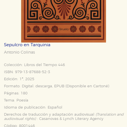
Sepulcro en Tarquinia
Antonio Colinas
Colección:
Libros del Tiempo 446
ISBN:
979-13-87688-52-3
Edición:
1ª, 2025
Formato:
Digital: descarga, EPUB (Disponible en
Cartoné
)
Páginas:
180
Tema:
Poesía
Idioma de publicación:
Español
Derechos de traducción y adaptación audiovisual
(Translation and
audiovisual rights)
:
Casanovas & Lynch Literary Agency
Código:
8001446