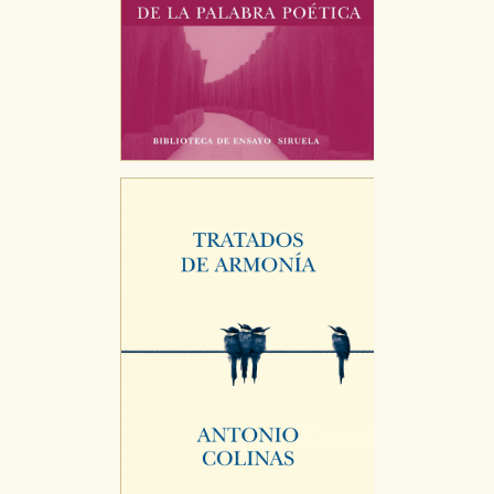
Cookies necesarias
Estas cookies son necesarias para que nuestro sitio
web funcione y no es posible deshabilitarlas desde
nuestro sistema. Es posible hacerlo desde el
navegador, pero en ese caso es posible que algunas
áreas de nuestra web dejen de funcionar
correctamente.
Cookies de rendimiento y analíticas
Estas cookies se utilizan para mejorar su experiencia
de navegación y optimizar el funcionamiento de
nuestro sitio web. Almacenan configuraciones de
servicios para que no tenga que reconfigurarlos cada
vez que nos visita. La información es agregada y, por lo
tanto, es anónima.
Cookies de publicidad y redes sociales
Estas cookies son gestionadas por nuestros socios
publicitarios y se utilizan para mostrar publicidad
relevante para sus intereses en otros sitios. No
almacenan directamente información personal sino
que se basan en la identificación única de su
navegador y dispositivo de internet.
GUARDAR CONFIGURACIÓN