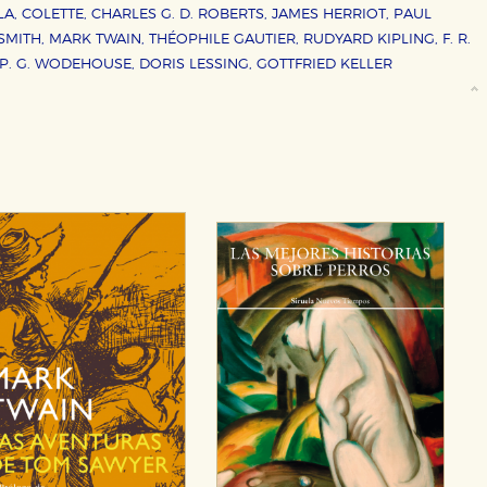
A, COLETTE, CHARLES G. D. ROBERTS, JAMES HERRIOT, PAUL
SMITH, MARK TWAIN, THÉOPHILE GAUTIER, RUDYARD KIPLING, F. R.
 P. G. WODEHOUSE, DORIS LESSING, GOTTFRIED KELLER