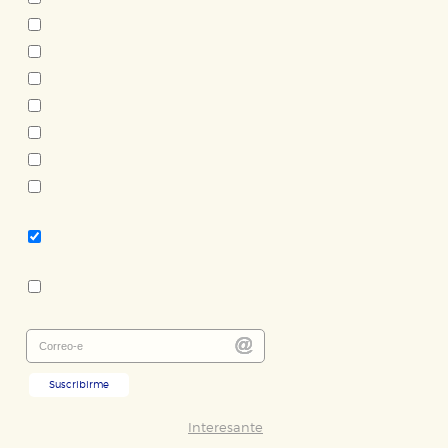
Guillermo Cabrera Infante
Théophile Gautier
Saki
Rudyard Kipling
Patricia Highsmith
Lewis Carroll
Colette
Tema:
Clásicos - cuentos
Colección:
Nuevos Tiempos
Suscribirme
Interesante