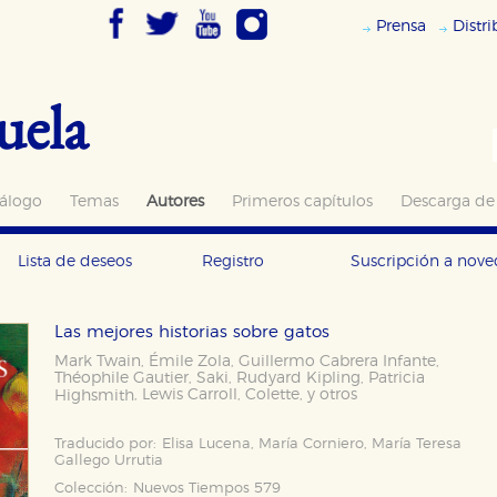
Prensa
Distr
uela
álogo
Temas
Autores
Primeros capítulos
Descarga de
Lista de deseos
Registro
Suscripción a nov
Las mejores historias sobre gatos
Mark Twain
Émile Zola
Guillermo Cabrera Infante
,
,
,
Théophile Gautier
Saki
Rudyard Kipling
Patricia
,
,
,
Lewis Carroll
Colette
y otros
Highsmith
,
,
,
Traducido por:
Elisa Lucena, María Corniero, María Teresa
Gallego Urrutia
Colección:
Nuevos Tiempos 579