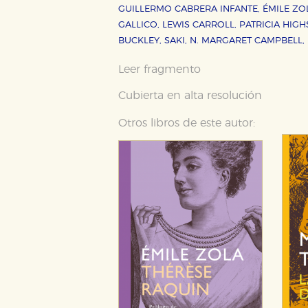
GUILLERMO CABRERA INFANTE, ÉMILE ZOL
GALLICO, LEWIS CARROLL, PATRICIA HIGH
BUCKLEY, SAKI, N. MARGARET CAMPBELL,
Leer fragmento
Cubierta en alta resolución
Otros libros de este autor: