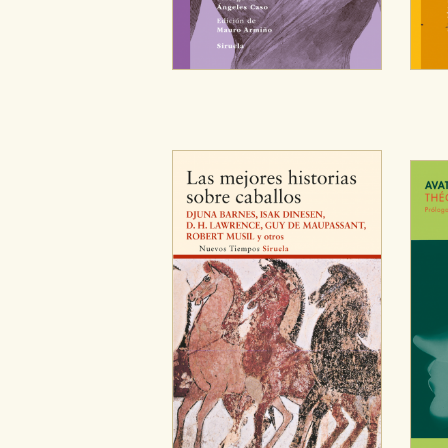
CONFIGURACIÓN DE CO
Cookies necesarias
Estas cookies son necesarias pa
hacerlo desde el navegador, p
Cookies de rendimiento y analí
Estas cookies se utilizan para
configuraciones de servicios p
tanto, es anónima.