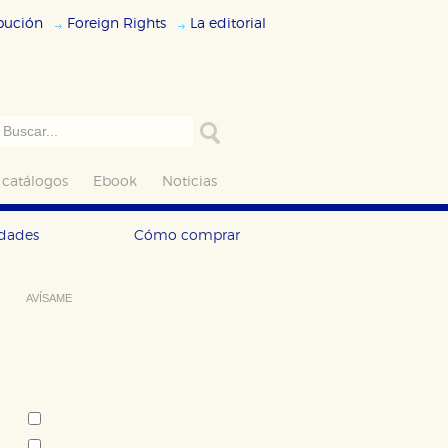
ibución
Foreign Rights
La editorial
 catálogos
Ebook
Noticias
edades
Cómo comprar
AVÍSAME
Deseo recibir información cuando se
produzcan novedades editoriales
sobre:
Autor:
Mark Twain
Émile Zola