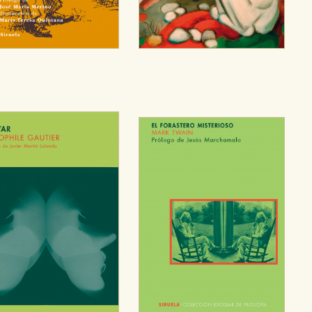
OKIES
HABILITAR T
ra que nuestro sitio web funcione y no es posible deshabilitarlas 
ero en ese caso es posible que algunas áreas de nuestra web deje
ticas
 mejorar su experiencia de navegación y optimizar el funcionamie
ara que no tenga que reconfigurarlos cada vez que nos visita. La i