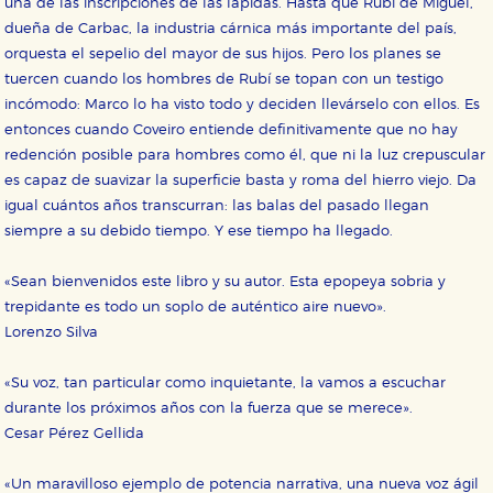
una de las inscripciones de las lápidas. Hasta que Rubí de Miguel,
Cookies necesarias
dueña de Carbac, la industria cárnica más importante del país,
Estas cookies son necesarias para que nuestro sitio
orquesta el sepelio del mayor de sus hijos. Pero los planes se
web funcione y no es posible deshabilitarlas desde
nuestro sistema. Es posible hacerlo desde el
tuercen cuando los hombres de Rubí se topan con un testigo
navegador, pero en ese caso es posible que algunas
incómodo: Marco lo ha visto todo y deciden llevárselo con ellos. Es
áreas de nuestra web dejen de funcionar
correctamente.
entonces cuando Coveiro entiende definitivamente que no hay
redención posible para hombres como él, que ni la luz crepuscular
Cookies de rendimiento y analíticas
es capaz de suavizar la superficie basta y roma del hierro viejo. Da
Estas cookies se utilizan para mejorar su experiencia
de navegación y optimizar el funcionamiento de
igual cuántos años transcurran: las balas del pasado llegan
nuestro sitio web. Almacenan configuraciones de
siempre a su debido tiempo. Y ese tiempo ha llegado.
servicios para que no tenga que reconfigurarlos cada
vez que nos visita. La información es agregada y, por lo
tanto, es anónima.
«Sean bienvenidos este libro y su autor. Esta epopeya sobria y
Cookies de publicidad y redes sociales
trepidante es todo un soplo de auténtico aire nuevo».
Estas cookies son gestionadas por nuestros socios
Lorenzo Silva
publicitarios y se utilizan para mostrar publicidad
relevante para sus intereses en otros sitios. No
almacenan directamente información personal sino
«Su voz, tan particular como inquietante, la vamos a escuchar
que se basan en la identificación única de su
navegador y dispositivo de internet.
durante los próximos años con la fuerza que se merece».
Cesar Pérez Gellida
GUARDAR CONFIGURACIÓN
«Un maravilloso ejemplo de potencia narrativa, una nueva voz ágil