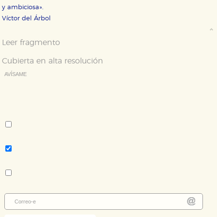
y ambiciosa».
Víctor del Árbol
Puede consultar nuestra
política de cookies
Leer fragmento
Cubierta en alta resolución
AVÍSAME
Deseo recibir información cuando se produzcan novedades
editoriales sobre:
Autor:
Marto Pariente
Tema:
Novela policiaca y thriller
Colección:
Nuevos Tiempos