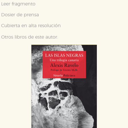
Leer fragmento
Dosier de prensa
Cubierta en alta resolución
Otros libros de este autor:
CONFIGURACIÓN DE COOKIES
HABILITAR TODO
RECHAZAR TODO