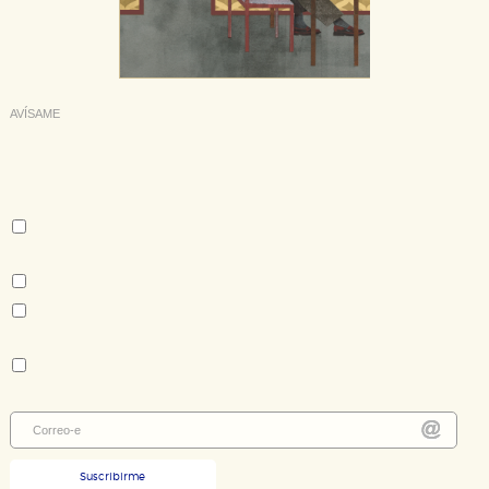
AVÍSAME
Deseo recibir información cuando se produzcan novedades
editoriales sobre:
Autor:
Alexis Ravelo
Tema:
Cuentos contemporáneos - literatura en castellano
Novela policiaca y thriller
Colección:
Nuevos Tiempos
Suscribirme