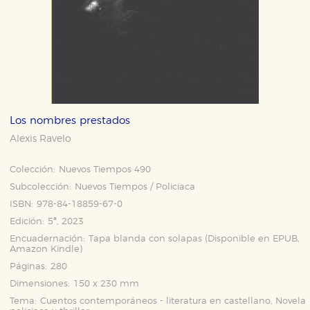
Los nombres prestados
Alexis Ravelo
Colección:
Nuevos Tiempos 490
Subcolección:
Nuevos Tiempos / Policiaca
ISBN:
978-84-18859-67-0
Edición:
5ª, 2023
Encuadernación:
Tapa blanda con solapas (Disponible en
EPUB
,
Amazon Kindle
)
Páginas:
280
Dimensiones:
150 x 230 mm
Tema:
Cuentos contemporáneos - literatura en castellano, Novela