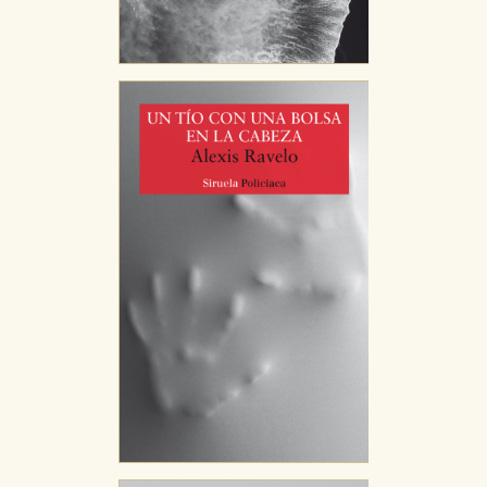
Cookies necesarias
Estas cookies son necesarias para que nuestro sitio
web funcione y no es posible deshabilitarlas desde
nuestro sistema. Es posible hacerlo desde el
navegador, pero en ese caso es posible que algunas
áreas de nuestra web dejen de funcionar
correctamente.
Cookies de rendimiento y analíticas
Estas cookies se utilizan para mejorar su experiencia
de navegación y optimizar el funcionamiento de
nuestro sitio web. Almacenan configuraciones de
servicios para que no tenga que reconfigurarlos cada
vez que nos visita. La información es agregada y, por lo
tanto, es anónima.
Cookies de publicidad y redes sociales
Estas cookies son gestionadas por nuestros socios
publicitarios y se utilizan para mostrar publicidad
relevante para sus intereses en otros sitios. No
almacenan directamente información personal sino
que se basan en la identificación única de su
navegador y dispositivo de internet.
GUARDAR CONFIGURACIÓN